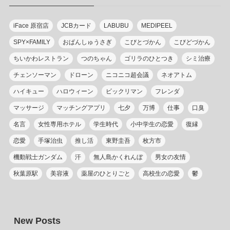
ー
iFace 原宿店
JCBカード
LABUBU
MEDIPEEL
SPY×FAMILY
おぱんしゅうさぎ
こびとづかん
こびどづかん
ちいかわレストラン
つのちゃん
ゴリラのひとつき
シミ治療
チェンソーマン
ドローン
ニコニコ超会議
ネオアトム
ハイキュー
ハロウィーン
ビックリマン
フレンダ
マッサージ
マッチングアプリ
七夕
万博
仕事
口臭
名言
女性専用ホテル
学生時代
小中学生の恋愛
復縁
恋愛
手塚治虫
推し活
東野圭吾
枚方市
機動戦士ガンダム
汗
無人島かくれんぼ
男女の友情
秋葉原駅
美容液
薬屋のひとりごと
高校生の恋愛
鬱
New Posts