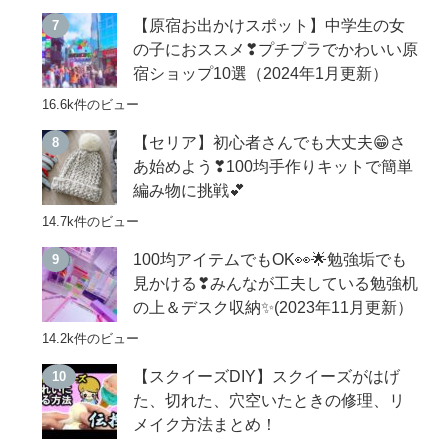
【原宿お出かけスポット】中学生の女
の子におススメ❣プチプラでかわいい原
宿ショップ10選（2024年1月更新）
16.6k件のビュー
【セリア】初心者さんでも大丈夫😁さ
あ始めよう❣100均手作りキットで簡単
編み物に挑戦💕
14.7k件のビュー
100均アイテムでもOK👀🌟勉強垢でも
見かける❣みんなが工夫している勉強机
の上＆デスク収納✨(2023年11月更新）
14.2k件のビュー
【スクイーズDIY】スクイーズがはげ
た、切れた、穴空いたときの修理、リ
メイク方法まとめ！