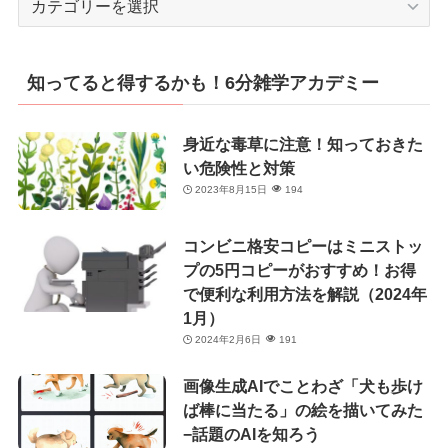
テ
ゴ
リ
知ってると得するかも！6分雑学アカデミー
ー
身近な毒草に注意！知っておきた
い危険性と対策
2023年8月15日
194
コンビニ格安コピーはミニストッ
プの5円コピーがおすすめ！お得
で便利な利用方法を解説（2024年
1月）
2024年2月6日
191
画像生成AIでことわざ「犬も歩け
ば棒に当たる」の絵を描いてみた
−話題のAIを知ろう