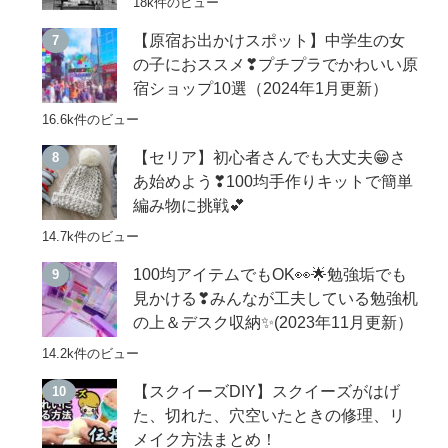
18k件のビュー
【原宿お出かけスポット】中学生の女
の子におススメ❣プチプラでかわいい原
宿ショップ10選（2024年1月更新）
16.6k件のビュー
【セリア】初心者さんでも大丈夫😁さ
あ始めよう❣100均手作りキットで簡単
編み物に挑戦💕
14.7k件のビュー
100均アイテムでもOK👀🌟勉強垢でも
見かける❣みんなが工夫している勉強机
の上＆デスク収納✨(2023年11月更新）
14.2k件のビュー
【スクイーズDIY】スクイーズがはげ
た、切れた、穴空いたときの修理、リ
メイク方法まとめ！