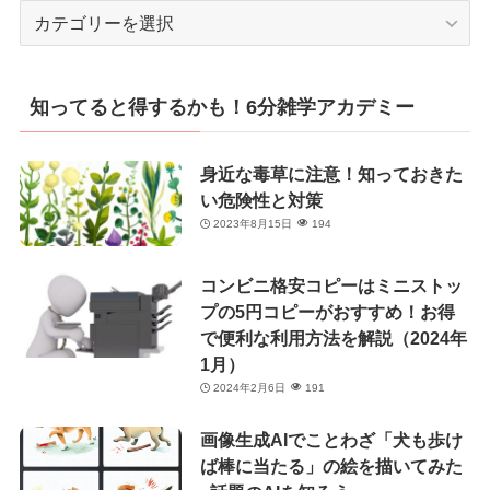
カ
テ
ゴ
リ
知ってると得するかも！6分雑学アカデミー
ー
身近な毒草に注意！知っておきた
い危険性と対策
2023年8月15日
194
コンビニ格安コピーはミニストッ
プの5円コピーがおすすめ！お得
で便利な利用方法を解説（2024年
1月）
2024年2月6日
191
画像生成AIでことわざ「犬も歩け
ば棒に当たる」の絵を描いてみた