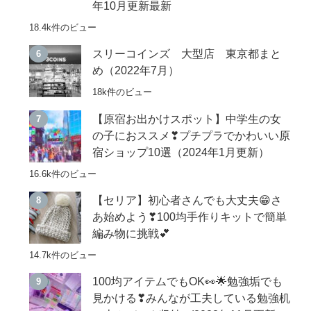
年10月更新最新
18.4k件のビュー
スリーコインズ 大型店 東京都まと
め（2022年7月）
18k件のビュー
【原宿お出かけスポット】中学生の女
の子におススメ❣プチプラでかわいい原
宿ショップ10選（2024年1月更新）
16.6k件のビュー
【セリア】初心者さんでも大丈夫😁さ
あ始めよう❣100均手作りキットで簡単
編み物に挑戦💕
14.7k件のビュー
100均アイテムでもOK👀🌟勉強垢でも
見かける❣みんなが工夫している勉強机