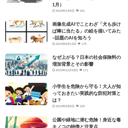
1月）
2024年2月6日
191
画像生成AIでことわざ「犬も歩け
ば棒に当たる」の絵を描いてみた
−話題のAIを知ろう
2023年8月13日
175
なぜ上がる？日本の社会保険料の
増加背景とその影響
2023年12月19日
171
小学生を危険から守る！大人が知
っておきたい実践的な防犯対策と
は？
2023年9月6日
135
公園や緑地に潜む危険！身近な毒
キノコの特徴と注意点