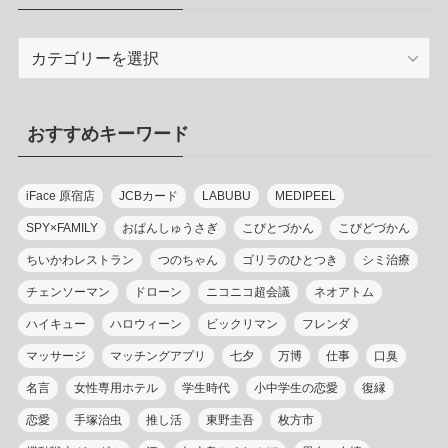
カ
テ
ゴ
リ
おすすめキーワード
ー
iFace 原宿店
JCBカード
LABUBU
MEDIPEEL
SPY×FAMILY
おぱんしゅうさぎ
こびとづかん
こびどづかん
ちいかわレストラン
つのちゃん
ゴリラのひとつき
シミ治療
チェンソーマン
ドローン
ニコニコ超会議
ネオアトム
ハイキュー
ハロウィーン
ビックリマン
フレンダ
マッサージ
マッチングアプリ
七夕
万博
仕事
口臭
名言
女性専用ホテル
学生時代
小中学生の恋愛
復縁
恋愛
手塚治虫
推し活
東野圭吾
枚方市