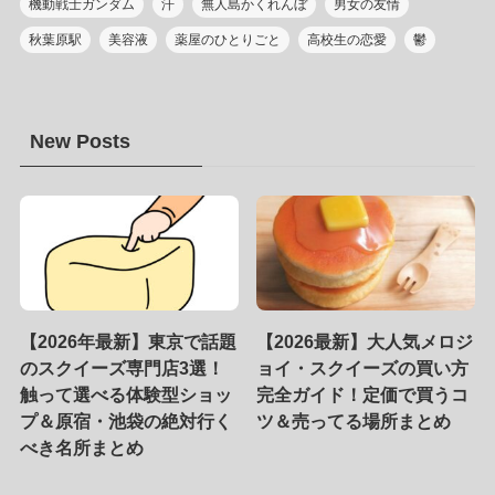
機動戦士ガンダム
汗
無人島かくれんぼ
男女の友情
秋葉原駅
美容液
薬屋のひとりごと
高校生の恋愛
鬱
New Posts
【2026年最新】東京で話題
【2026最新】大人気メロジ
のスクイーズ専門店3選！
ョイ・スクイーズの買い方
触って選べる体験型ショッ
完全ガイド！定価で買うコ
プ＆原宿・池袋の絶対行く
ツ＆売ってる場所まとめ
べき名所まとめ