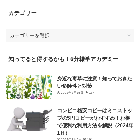
カテゴリー
カ
テ
ゴ
リ
知ってると得するかも！6分雑学アカデミー
ー
身近な毒草に注意！知っておきた
い危険性と対策
2023年8月15日
194
コンビニ格安コピーはミニストッ
プの5円コピーがおすすめ！お得
で便利な利用方法を解説（2024年
1月）
2024年2月6日
191