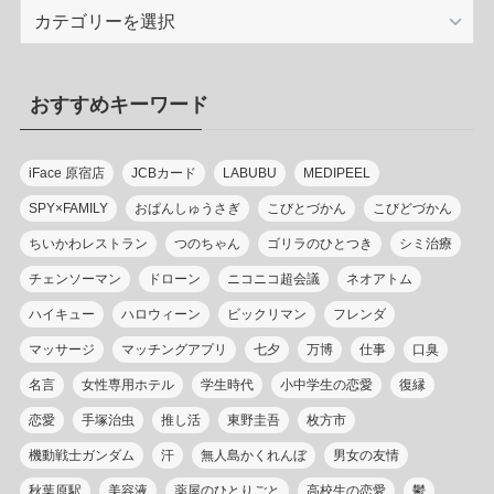
カ
テ
ゴ
リ
おすすめキーワード
ー
iFace 原宿店
JCBカード
LABUBU
MEDIPEEL
SPY×FAMILY
おぱんしゅうさぎ
こびとづかん
こびどづかん
ちいかわレストラン
つのちゃん
ゴリラのひとつき
シミ治療
チェンソーマン
ドローン
ニコニコ超会議
ネオアトム
ハイキュー
ハロウィーン
ビックリマン
フレンダ
マッサージ
マッチングアプリ
七夕
万博
仕事
口臭
名言
女性専用ホテル
学生時代
小中学生の恋愛
復縁
恋愛
手塚治虫
推し活
東野圭吾
枚方市
機動戦士ガンダム
汗
無人島かくれんぼ
男女の友情
秋葉原駅
美容液
薬屋のひとりごと
高校生の恋愛
鬱