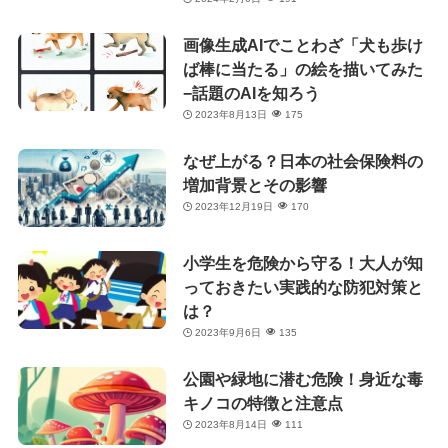
画像生成AIでことわざ「犬も歩け
ば棒に当たる」の絵を描いてみた
−話題のAIを知ろう
2023年8月13日
175
なぜ上がる？日本の社会保険料の
増加背景とその影響
2023年12月19日
170
小学生を危険から守る！大人が知
っておきたい実践的な防犯対策と
は？
2023年9月6日
135
公園や緑地に潜む危険！身近な毒
キノコの特徴と注意点
2023年8月14日
111