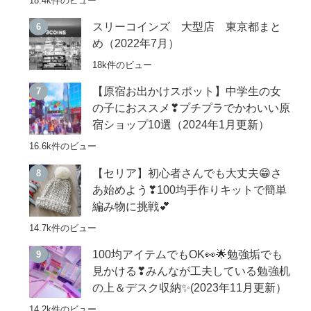
18.4k件のビュー
スリーコインズ 大型店 東京都まと
め（2022年7月）
18k件のビュー
【原宿お出かけスポット】中学生の女
の子におススメ❣プチプラでかわいい原
宿ショップ10選（2024年1月更新）
16.6k件のビュー
【セリア】初心者さんでも大丈夫😁さ
あ始めよう❣100均手作りキットで簡単
編み物に挑戦💕
14.7k件のビュー
100均アイテムでもOK👀🌟勉強垢でも
見かける❣みんなが工夫している勉強机
の上＆デスク収納✨(2023年11月更新）
14.2k件のビュー