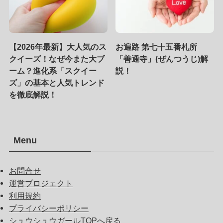
【2026年最新】大人気のス
お遍路 第七十五番札所
クイーズ！なぜ今また大ブ
「善通寺」(ぜんつうじ)解
ーム？進化系「スクイー
説！
ズ」の基本と人気トレンド
を徹底解説！
Menu
お問合せ
運営プロジェクト
利用規約
プライバシーポリシー
シュウシュウガールTOPへ戻る