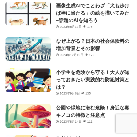
画像生成AIでことわざ「犬も歩け
ば棒に当たる」の絵を描いてみた
−話題のAIを知ろう
2023年8月13日
175
なぜ上がる？日本の社会保険料の
増加背景とその影響
2023年12月19日
172
小学生を危険から守る！大人が知
っておきたい実践的な防犯対策と
は？
2023年9月6日
135
公園や緑地に潜む危険！身近な毒
キノコの特徴と注意点
2023年8月14日
111