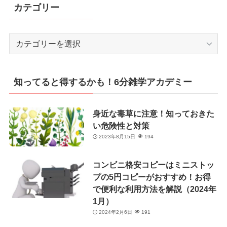
カテゴリー
カ
テ
ゴ
リ
知ってると得するかも！6分雑学アカデミー
ー
身近な毒草に注意！知っておきた
い危険性と対策
2023年8月15日
194
コンビニ格安コピーはミニストッ
プの5円コピーがおすすめ！お得
で便利な利用方法を解説（2024年
1月）
2024年2月6日
191