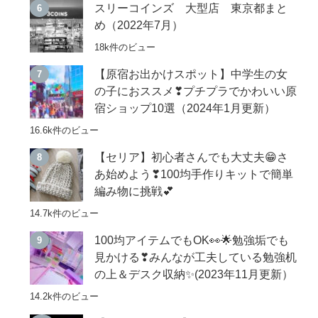
スリーコインズ 大型店 東京都まと
め（2022年7月）
18k件のビュー
【原宿お出かけスポット】中学生の女
の子におススメ❣プチプラでかわいい原
宿ショップ10選（2024年1月更新）
16.6k件のビュー
【セリア】初心者さんでも大丈夫😁さ
あ始めよう❣100均手作りキットで簡単
編み物に挑戦💕
14.7k件のビュー
100均アイテムでもOK👀🌟勉強垢でも
見かける❣みんなが工夫している勉強机
の上＆デスク収納✨(2023年11月更新）
14.2k件のビュー