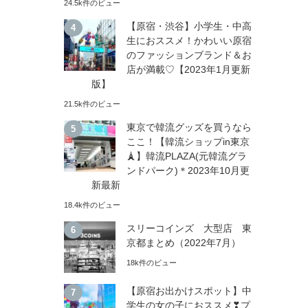
24.5k件のビュー
【原宿・渋谷】小学生・中高
生におススメ！かわいい原宿
のファッションブランド＆お
店が満載♡【2023年1月更新
版】
21.5k件のビュー
東京で韓流グッズを買うなら
ここ！【韓流ショップin東京
🗼】韓流PLAZA(元韓流グラ
ンドパーク)＊2023年10月更
新最新
18.4k件のビュー
スリーコインズ 大型店 東
京都まとめ（2022年7月）
18k件のビュー
【原宿お出かけスポット】中
学生の女の子におススメ❣プ