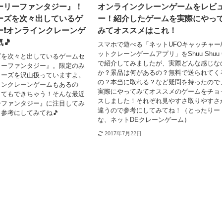
ーリーファンタジー』！
オンラインクレーンゲームをレビ
ーズを次々出しているゲ
ー！紹介したゲームを実際にやっ
❗️オンラインクレーンゲ
みてオススメはこれ！
🎵
スマホで遊べる「ネットUFOキャッチャー
ットクレーンゲームアプリ」をShuu Shuu G
ズを次々と出しているゲームセ
で紹介してみましたが、実際どんな感じな
リーファンタジー』。限定のみ
か？景品は何があるの？無料で送られてく
イーズを沢山扱っていますよ。
の？本当に取れる？など疑問を持ったので
インクレーンゲームもあるの
実際にやってみてオススメのゲームをチョ
くてもできちゃう！そんな最近
スしました！それぞれ見やすさ取りやすさ
ーファンタジー』に注目してみ
違うので参考にしてみてね！（とったりー
参考にしてみてね🎵
な、ネットDEクレーンゲーム）
2017年7月22日