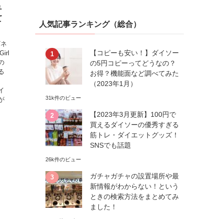
ュ
て
人気記事ランキング（総合）
/ネ
【コピーも安い！】ダイソー
irl
の
の5円コピーってどうなの？
る
お得？機能面など調べてみた
、
（2023年1月）
イ
31k件のビュー
が
【2023年3月更新】100円で
買えるダイソーの優秀すぎる
筋トレ・ダイエットグッズ！
SNSでも話題
26k件のビュー
ガチャガチャの設置場所や最
新情報がわからない！という
ときの検索方法をまとめてみ
ました！