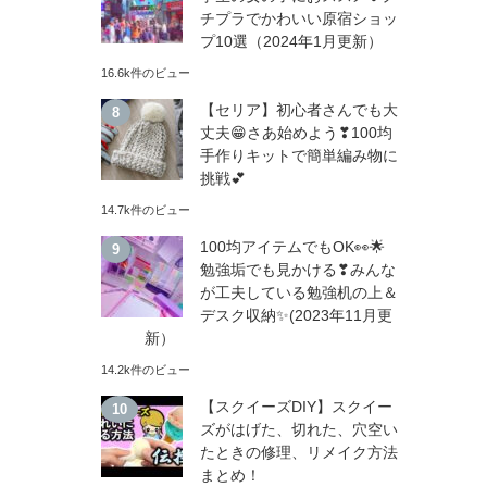
チプラでかわいい原宿ショッ
プ10選（2024年1月更新）
16.6k件のビュー
【セリア】初心者さんでも大
丈夫😁さあ始めよう❣100均
手作りキットで簡単編み物に
挑戦💕
14.7k件のビュー
100均アイテムでもOK👀🌟
勉強垢でも見かける❣みんな
が工夫している勉強机の上＆
デスク収納✨(2023年11月更
新）
14.2k件のビュー
【スクイーズDIY】スクイー
ズがはげた、切れた、穴空い
たときの修理、リメイク方法
まとめ！