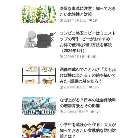
身近な毒草に注意！知っておき
たい危険性と対策
2023年8月15日
194
コンビニ格安コピーはミニスト
ップの5円コピーがおすすめ！
お得で便利な利用方法を解説
（2024年1月）
2024年2月6日
191
画像生成AIでことわざ「犬も歩
けば棒に当たる」の絵を描いて
みた−話題のAIを知ろう
2023年8月13日
175
なぜ上がる？日本の社会保険料
の増加背景とその影響
2023年12月19日
170
小学生を危険から守る！大人が
知っておきたい実践的な防犯対
策とは？