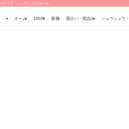
LSメディア「シュウシュウガール」
ホーム
100均
新着
星占い・星読み
シュウシュウ