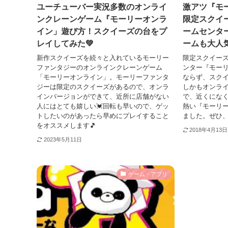
ユーチューバー実況多数のオンライ
激アツ『モ
ンクレーンゲーム『モーリーオンラ
限定スクイ
イン」遊び方！スクイーズの台をプ
ームセンター
レイしてみた💚
ームも大人気
新作スクイーズを続々と入れているモーリー
限定スクイー
ファンタジーのオンラインクレーンゲーム
ンター『モー
「モーリーオンライン」。モーリーファンタ
ならず、スク
ジーは限定のスクイーズがあるので、オンラ
しかもオンラ
インバージョンができて、近所に店舗がない
で、近くにな
人にはとても嬉しい💓回転も早いので、ゲッ
熱い『モーリ
トしたいのがあったら早めにプレイすること
ました。ぜひ、
をオススメします🎵
2018年4月13日
2023年5月11日
ゲーム・アプリ