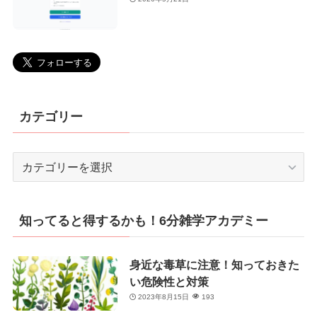
カテゴリー
カ
テ
ゴ
リ
知ってると得するかも！6分雑学アカデミー
ー
身近な毒草に注意！知っておきた
い危険性と対策
2023年8月15日
193