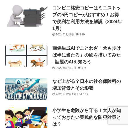
コンビニ格安コピーはミニストッ
プの5円コピーがおすすめ！お得
で便利な利用方法を解説（2024年
1月）
2024年2月6日
189
画像生成AIでことわざ「犬も歩け
ば棒に当たる」の絵を描いてみた
−話題のAIを知ろう
2023年8月13日
175
なぜ上がる？日本の社会保険料の
増加背景とその影響
2023年12月19日
169
小学生を危険から守る！大人が知
っておきたい実践的な防犯対策と
は？