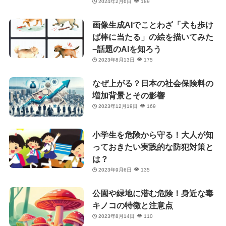
2024年2月6日
189
画像生成AIでことわざ「犬も歩け
ば棒に当たる」の絵を描いてみた
−話題のAIを知ろう
2023年8月13日
175
なぜ上がる？日本の社会保険料の
増加背景とその影響
2023年12月19日
169
小学生を危険から守る！大人が知
っておきたい実践的な防犯対策と
は？
2023年9月6日
135
公園や緑地に潜む危険！身近な毒
キノコの特徴と注意点
2023年8月14日
110