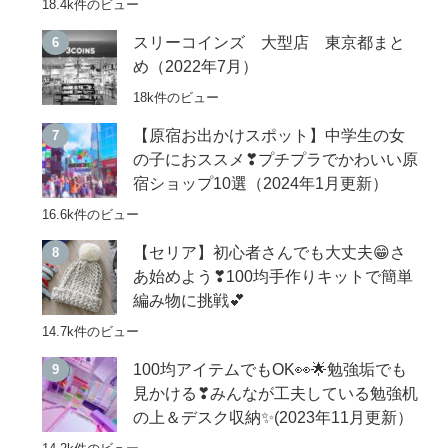
18.4k件のビュー
スリーコインズ 大型店 東京都まと
め（2022年7月）
18k件のビュー
【原宿お出かけスポット】中学生の女
の子におススメ❣プチプラでかわいい原
宿ショップ10選（2024年1月更新）
16.6k件のビュー
【セリア】初心者さんでも大丈夫😁さ
あ始めよう❣100均手作りキットで簡単
編み物に挑戦💕
14.7k件のビュー
100均アイテムでもOK👀🌟勉強垢でも
見かける❣みんなが工夫している勉強机
の上＆デスク収納✨(2023年11月更新）