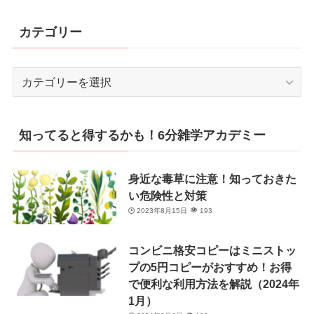
カテゴリー
カ
テ
ゴ
リ
知ってると得するかも！6分雑学アカデミー
ー
身近な毒草に注意！知っておきた
い危険性と対策
2023年8月15日
193
コンビニ格安コピーはミニストッ
プの5円コピーがおすすめ！お得
で便利な利用方法を解説（2024年
1月）