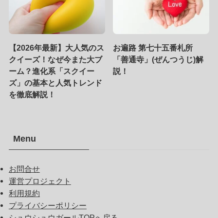
【2026年最新】大人気のス
お遍路 第七十五番札所
クイーズ！なぜ今また大ブ
「善通寺」(ぜんつうじ)解
ーム？進化系「スクイー
説！
ズ」の基本と人気トレンド
を徹底解説！
Menu
お問合せ
運営プロジェクト
利用規約
プライバシーポリシー
シュウシュウガールTOPへ戻る