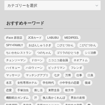
カ
テ
ゴ
リ
おすすめキーワード
ー
iFace 原宿店
JCBカード
LABUBU
MEDIPEEL
SPY×FAMILY
おぱんしゅうさぎ
こびとづかん
こびどづかん
ちいかわレストラン
つのちゃん
ゴリラのひとつき
シミ治療
チェンソーマン
ドローン
ニコニコ超会議
ネオアトム
ハイキュー
ハロウィーン
ビックリマン
フレンダ
マッサージ
マッチングアプリ
七夕
万博
仕事
口臭
名言
女性専用ホテル
学生時代
小中学生の恋愛
復縁
恋愛
手塚治虫
推し活
東野圭吾
枚方市
機動戦士ガンダム
汗
無人島かくれんぼ
男女の友情