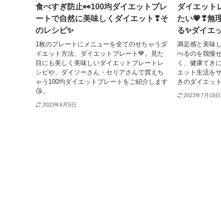
食べすぎ防止👀100均ダイエットプレ
ダイエット
ートで自然に美味しくダイエット❣そ
たい💗❣
のレシピ✨
る✨ダイエ
1枚のプレートにメニューを全てのせちゃうダ
満足感と美味
イエット方法、ダイエットプレート💙。見た
べるのを我慢
目にも美しく美味しいダイエットプレートレ
く、健康てき
シピや、ダイソーさん・セリアさんで買えち
エット生活を
ゃう100均ダイエットプレートをご紹介します
きのダイエット
😘。
2023年7月18日
2023年6月5日