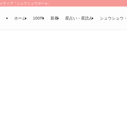
LSメディア「シュウシュウガール」
ホーム
100均
新着
星占い・星読み
シュウシュウ