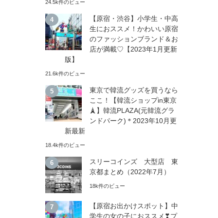
24.5k件のビュー
【原宿・渋谷】小学生・中高
生におススメ！かわいい原宿
のファッションブランド＆お
店が満載♡【2023年1月更新
版】
21.6k件のビュー
東京で韓流グッズを買うなら
ここ！【韓流ショップin東京
🗼】韓流PLAZA(元韓流グラ
ンドパーク)＊2023年10月更
新最新
18.4k件のビュー
スリーコインズ 大型店 東
京都まとめ（2022年7月）
18k件のビュー
【原宿お出かけスポット】中
学生の女の子におススメ❣プ