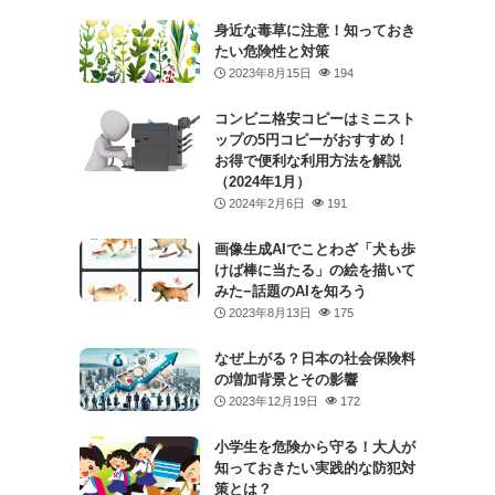
身近な毒草に注意！知っておき
たい危険性と対策
2023年8月15日
194
コンビニ格安コピーはミニスト
ップの5円コピーがおすすめ！
お得で便利な利用方法を解説
（2024年1月）
2024年2月6日
191
画像生成AIでことわざ「犬も歩
けば棒に当たる」の絵を描いて
みた−話題のAIを知ろう
2023年8月13日
175
なぜ上がる？日本の社会保険料
の増加背景とその影響
2023年12月19日
172
小学生を危険から守る！大人が
知っておきたい実践的な防犯対
策とは？