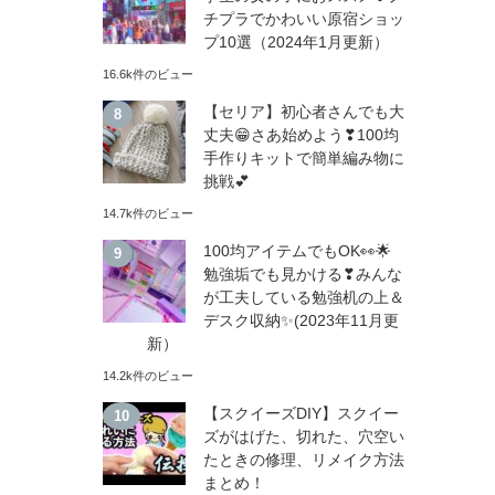
チプラでかわいい原宿ショッ
プ10選（2024年1月更新）
16.6k件のビュー
【セリア】初心者さんでも大
丈夫😁さあ始めよう❣100均
手作りキットで簡単編み物に
挑戦💕
14.7k件のビュー
100均アイテムでもOK👀🌟
勉強垢でも見かける❣みんな
が工夫している勉強机の上＆
デスク収納✨(2023年11月更
新）
14.2k件のビュー
【スクイーズDIY】スクイー
ズがはげた、切れた、穴空い
たときの修理、リメイク方法
まとめ！