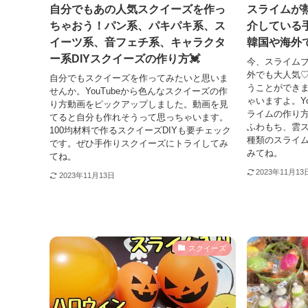
自分でもあの人気スクイーズを作っ
スライムが熱い
ちゃおう！パン系、パキパキ系、ス
介している
イーツ系、音フェチ系、キャラクタ
韓国や海外で
ー系DIYスクイーズの作り方💓
今、スライム
外でも大人気
自分でもスクイーズを作ってみたいと思いま
うことができ
せんか。YouTubeから色んなスクイーズの作
ゃいますよ。Yo
り方動画をピックアップしました。動画を見
ライムの作り
てると自分も作れそうって思っちゃいます。
ふわもち、雲
100均材料で作るスクイーズDIYも要チェック
種類のスライ
です。ぜひ手作りスクイーズにトライしてみ
みてね。
てね。
2023年11月13
2023年11月13日
スクイーズ