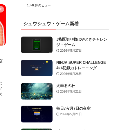
13.4k件のビュー
ズ
シュウシュウ・ゲーム新着
3桁区切り数はやときチャレン
ジ・ゲーム
2026年5月27日
光
な
NINJA SUPER CHALLENGE
4×4記録力トレーニング
2026年5月26日
た
火垂るの杜
ツ
2026年5月21日
め
、
毎日が7月7日の夜空
2026年5月21日