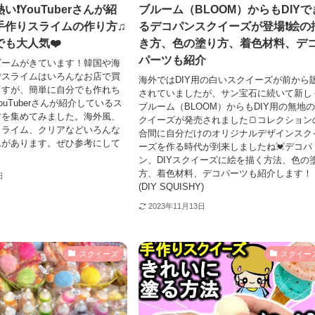
❗️YouTuberさんが紹
ブルーム（BLOOM）からもDIYで
手作りスライムの作り方♫
るデコパンスクイーズが登場❗️絵の
も大人気❤️
き方、色の塗り方、着色材料、デ
パーツも紹介
ブームがきています！韓国や海
♡スライムはいろんなお店で買
海外ではDIY用の白いスクイーズが前から
ますが、簡単に自分でも作れち
されていましたが、サン宝石に続いて新し
uTuberさんが紹介しているス
ブルーム（BLOOM）からもDIY用の無地
方を集めてみました。海外風、
クイーズが発売されました🍞コレクション
スライム、クリアなどいろんな
合間に自分だけのオリジナルデザインスク
ムがあります。ぜひ参考にして
ーズを作る時代が到来しましたね💓デコパ
ン、DIYスクイーズに絵を描く方法、色の
方、着色材料、デコパーツも紹介します！
日
(DIY SQUISHY)
2023年11月13日
スクイーズ
スクイー