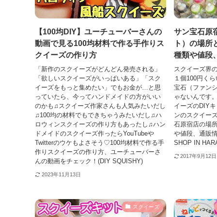
【100均DIY】ユーチューバーさんの
サン宝石原
動画で見る100均材料で作る手作りス
ト）の場所
クイーズの作り方
種類や値段
「新作のスクイーズがどんどん発売される」
スクイーズ界の
「欲しいスクイーズがいっぱいある」「スク
１個100円く
イーズをもっと集めたい」でもお金が…と思
宝石（ファン
っていたら、今ってハンドメイドの方がいい
ゃないんです
のかも♫スクイーズ作家さんも人気みたいだし
イーズのDIY
♫100均の材料でもできちゃうみたいだし♫ハ
ンのスクイー
ロウィンスクイーズの作り方もあったし♫ハン
石原宿店の場
ドメイドのスクイーズ作ったらYouTubeや
や値段、通販情報
Twitterのウケもよさそう♡100均材料で作る手
SHOP IN HAR
作りスクイーズの作り方、ユーチューバーさ
2017年9月12日
んの動画をチェック！(DIY SQUISHY)
2023年11月13日
スクイーズ