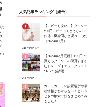
き
描
人気記事ランキング（総合）
コ
【コピーも安い！】ダイソー
販売
の5円コピーってどうなの？
く
お得？機能面など調べてみた
のス
（2023年1月）
の
イ
31k件のビュー
塗り
【2023年3月更新】100円で
買えるダイソーの優秀すぎる
筋トレ・ダイエットグッズ！
SNSでも話題
26k件のビュー
ガチャガチャの設置場所や最
ズ
新情報がわからない！という
ときの検索方法をまとめてみ
ました！