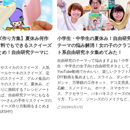
ズ作り方集】夏休み何作
小学生・中学生の夏休み！自由研
材料でもできるスクイーズ
テーマの悩み解消！女の子のクラ
とめ！自由研究テーマに
ト系自由研究ネタ集めてみた！
自由研究のテーマって悩みますよね！小学
生・中学生の女子向け自由研究ネタとして
スやスイカのスクイーズ、人気
YouTube動画でかわいい、楽しいクラフト
ロールケーキのスクイーズ、定
DIY動画を集めました。スライム、ダンボ
ンのスクイーズ、グルメ食品の
ガシャ、万華鏡の工作キット、デコ文房具
ッケのスクイーズ。夏休み、ど
石鹸、スノードーム、ポーチ、スマホケー
作りに挑戦する？レシピノート
ス、アクセサリー、パキパキスクイーズの
れば、自由研究テーマにもなる
り方、Tシャツ、ジーンズのリメイクなど
バーさんの手作りスクイーズの
クイーズ作り方動画をまとめま
2023年5月17日
UISHY)