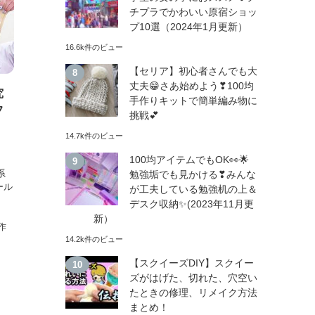
チプラでかわいい原宿ショッ
プ10選（2024年1月更新）
16.6k件のビュー
【セリア】初心者さんでも大
丈夫😁さあ始めよう❣100均
究
手作りキットで簡単編み物に
フ
挑戦💕
14.7k件のビュー
100均アイテムでもOK👀🌟
、
系
勉強垢でも見かける❣みんな
ール
が工夫している勉強机の上＆
、
デスク収納✨(2023年11月更
新）
作
14.2k件のビュー
。
【スクイーズDIY】スクイー
ズがはげた、切れた、穴空い
たときの修理、リメイク方法
まとめ！