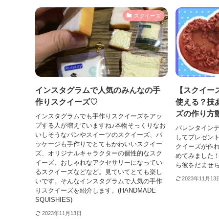
スクイーズ
インスタグラムで人気のみんなの手
【スクイーズ
作りスクイーズ♡
使える？技
ズの作り方動
インスタグラムでも手作りスクイーズをアッ
プする人が増えていますね♪本物そっくりなお
バレンタイン
いしそうなパンやスイーツのスクイーズ、パ
してプレゼン
ッケージも手作りでとてもかわいいスクイー
クイーズが作れ
ズ、オリジナルキャラクターの個性的なスク
めてみました
イーズ、おしゃれなアクセサリーになってい
ら彼をだませちゃ
るスクイーズなどなど。見ていてとても楽し
2023年11月13
いです。そんなインスタグラムで人気の手作
りスクイーズを紹介します。(HANDMADE
SQUISHIES)
2023年11月13日