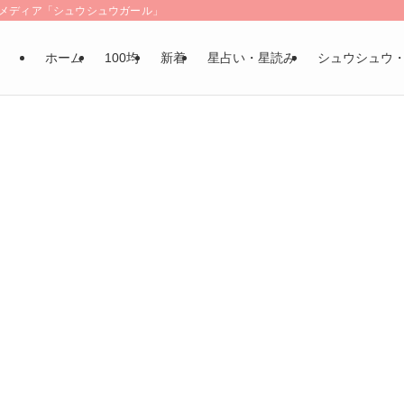
LSメディア「シュウシュウガール」
ホーム
100均
新着
星占い・星読み
シュウシュウ