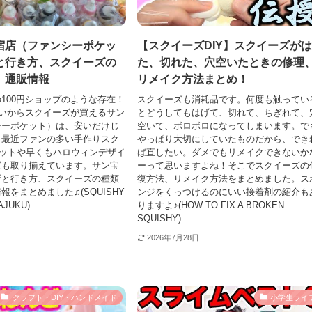
宿店（ファンシーポケッ
【スクイーズDIY】スクイーズが
と行き方、スクイーズの
た、切れた、穴空いたときの修理
、通販情報
リメイク方法まとめ！
100円ショップのような存在！
スクイーズも消耗品です。何度も触ってい
らいからスクイーズが買えるサン
とどうしてもはげて、切れて、ちぎれて、
シーポケット）は、安いだけじ
空いて、ボロボロになってしまいます。で
。最近ファンの多い手作りスク
やっぱり大切にしていたものだから、でき
キットや早くもハロウィンデザイ
ば直したい。ダメでもリメイクできないか
ズも取り揃えています。サン宝
ーって思いますよね！そこでスクイーズの
所と行き方、スクイーズの種類
復方法、リメイク方法をまとめました。ス
をまとめました♫(SQUISHY
ンジをくっつけるのにいい接着剤の紹介も
AJUKU)
りますよ♪(HOW TO FIX A BROKEN
SQUISHY)
2026年7月28日
クラフト・DIY・ハンドメイド
小学生ライ