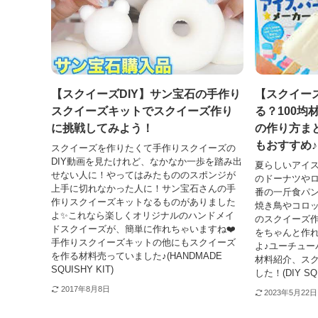
【スクイーズDIY】サン宝石の手作り
【スクイー
スクイーズキットでスクイーズ作り
る？100均
に挑戦してみよう！
の作り方ま
もおすすめ♪
スクイーズを作りたくて手作りスクイーズの
DIY動画を見たけれど、なかなか一歩を踏み出
夏らしいアイ
せない人に！やってはみたもののスポンジが
のドーナツや
上手に切れなかった人に！サン宝石さんの手
番の一斤食パ
作りスクイーズキットなるものがありました
焼き鳥やコロ
よ✨これなら楽しくオリジナルのハンドメイ
のスクイーズ
ドスクイーズが、簡単に作れちゃいますね❤️
をちゃんと作
手作りスクイーズキットの他にもスクイーズ
よ♪ユーチュー
を作る材料売っていました♪(HANDMADE
材料紹介、ス
SQUISHY KIT)
した！(DIY SQ
2017年8月8日
2023年5月22日