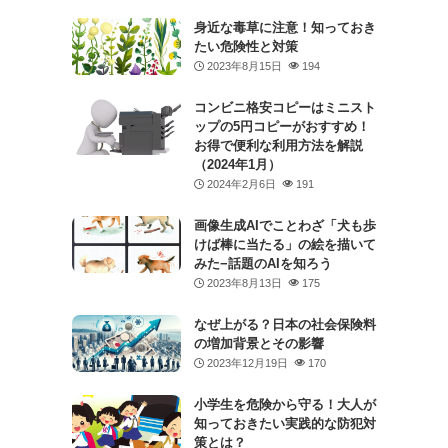
身近な毒草に注意！知っておき
たい危険性と対策
2023年8月15日
194
コンビニ格安コピーはミニスト
ップの5円コピーがおすすめ！
お得で便利な利用方法を解説
（2024年1月）
2024年2月6日
191
画像生成AIでことわざ「犬も歩
けば棒に当たる」の絵を描いて
みた−話題のAIを知ろう
2023年8月13日
175
なぜ上がる？日本の社会保険料
の増加背景とその影響
2023年12月19日
170
小学生を危険から守る！大人が
知っておきたい実践的な防犯対
策とは？