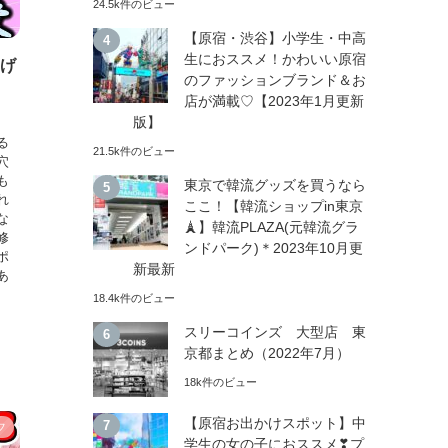
24.5k件のビュー
【原宿・渋谷】小学生・中高
生におススメ！かわいい原宿
はげ
のファッションブランド＆お
、
店が満載♡【2023年1月更新
版】
る
21.5k件のビュー
穴
も
東京で韓流グッズを買うなら
れ
ここ！【韓流ショップin東京
な
🗼】韓流PLAZA(元韓流グラ
修
ンドパーク)＊2023年10月更
ポ
新最新
あ
18.4k件のビュー
スリーコインズ 大型店 東
京都まとめ（2022年7月）
18k件のビュー
【原宿お出かけスポット】中
フ
学生の女の子におススメ❣プ