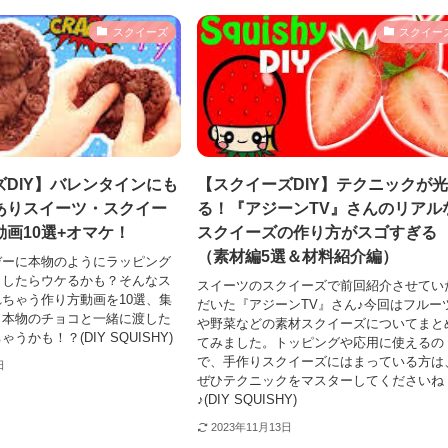
スクイーズ
スクイー
DIY】バレンタインにも
【スクイーズDIY】テクニックが
ありスイーツ・スクイー
る！『アジーンTV』さんのリアル
画10選+オマケ！
スクイーズの作り方がスゴすぎる
（素材編5選＆材料紹介編）
デーに本物のようにラッピング
トしたらウケるかも？そんなス
スイーツのスクイーズで前回紹介させてい
ちゃう作り方動画を10選、集
だいた『アジーンTV』さん♪今回はフルー
！本物のチョコと一緒に渡した
や野菜などの素材スクイーズについてまと
うかも！？(DIY SQUISHY)
てみました。トッピングや応用に使えるの
で、手作りスクイーズにはまっている方は
日
ぜひテクニックをマスターしてくださいね
♪(DIY SQUISHY)
2023年11月13日