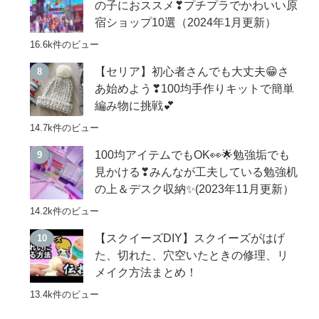
の子におススメ❣プチプラでかわいい原
宿ショップ10選（2024年1月更新）
16.6k件のビュー
【セリア】初心者さんでも大丈夫😁さ
あ始めよう❣100均手作りキットで簡単
編み物に挑戦💕
14.7k件のビュー
100均アイテムでもOK👀🌟勉強垢でも
見かける❣みんなが工夫している勉強机
の上＆デスク収納✨(2023年11月更新）
14.2k件のビュー
【スクイーズDIY】スクイーズがはげ
た、切れた、穴空いたときの修理、リ
メイク方法まとめ！
13.4k件のビュー