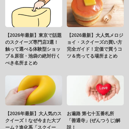
【2026年最新】東京で話題
【2026最新】大人気メロジ
のスクイーズ専門店3選！
ョイ・スクイーズの買い方
触って選べる体験型ショッ
完全ガイド！定価で買うコ
プ＆原宿・池袋の絶対行く
ツ＆売ってる場所まとめ
べき名所まとめ
【2026年最新】大人気のス
お遍路 第七十五番札所
クイーズ！なぜ今また大ブ
「善通寺」(ぜんつうじ)解
ーム？進化系「スクイー
説！