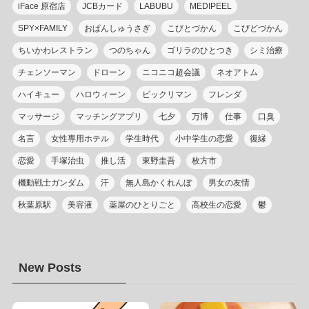
iFace 原宿店
JCBカード
LABUBU
MEDIPEEL
SPY×FAMILY
おぱんしゅうさぎ
こびとづかん
こびどづかん
ちいかわレストラン
つのちゃん
ゴリラのひとつき
シミ治療
チェンソーマン
ドローン
ニコニコ超会議
ネオアトム
ハイキュー
ハロウィーン
ビックリマン
フレンダ
マッサージ
マッチングアプリ
七夕
万博
仕事
口臭
名言
女性専用ホテル
学生時代
小中学生の恋愛
復縁
恋愛
手塚治虫
推し活
東野圭吾
枚方市
機動戦士ガンダム
汗
無人島かくれんぼ
男女の友情
秋葉原駅
美容液
薬屋のひとりごと
高校生の恋愛
鬱
New Posts