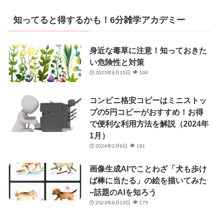
ゴ
リ
知ってると得するかも！6分雑学アカデミー
ー
身近な毒草に注意！知っておきた
い危険性と対策
2023年8月15日
194
コンビニ格安コピーはミニストッ
プの5円コピーがおすすめ！お得
で便利な利用方法を解説（2024年
1月）
2024年2月6日
191
画像生成AIでことわざ「犬も歩け
ば棒に当たる」の絵を描いてみた
−話題のAIを知ろう
2023年8月13日
175