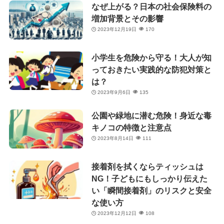
なぜ上がる？日本の社会保険料の
増加背景とその影響
2023年12月19日
170
小学生を危険から守る！大人が知
っておきたい実践的な防犯対策と
は？
2023年9月6日
135
公園や緑地に潜む危険！身近な毒
キノコの特徴と注意点
2023年8月14日
111
接着剤を拭くならティッシュは
NG！子どもにもしっかり伝えた
い「瞬間接着剤」のリスクと安全
な使い方
2023年12月12日
108