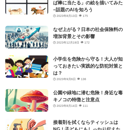
ば棒に当たる」の絵を描いてみた
−話題のAIを知ろう
2023年8月13日
175
なぜ上がる？日本の社会保険料の
増加背景とその影響
2023年12月19日
172
小学生を危険から守る！大人が知
っておきたい実践的な防犯対策と
は？
2023年9月6日
136
公園や緑地に潜む危険！身近な毒
キノコの特徴と注意点
2023年8月14日
111
接着剤を拭くならティッシュは
NG！子どもにもしっかり伝えた