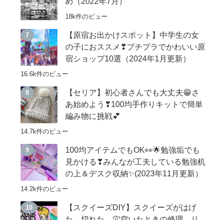
め（2022年7月）
18k件のビュー
【原宿お出かけスポット】中学生の女
の子におススメ❣プチプラでかわいい原
宿ショップ10選（2024年1月更新）
16.6k件のビュー
【セリア】初心者さんでも大丈夫😁さ
あ始めよう❣100均手作りキットで簡単
編み物に挑戦💕
14.7k件のビュー
100均アイテムでもOK👀🌟勉強垢でも
見かける❣みんなが工夫している勉強机
の上＆デスク収納✨(2023年11月更新）
14.2k件のビュー
【スクイーズDIY】スクイーズがはげ
た、切れた、穴空いたときの修理、リ