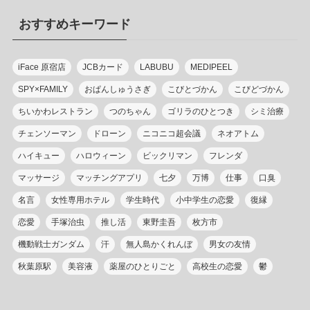
リ
おすすめキーワード
ー
iFace 原宿店
JCBカード
LABUBU
MEDIPEEL
SPY×FAMILY
おぱんしゅうさぎ
こびとづかん
こびどづかん
ちいかわレストラン
つのちゃん
ゴリラのひとつき
シミ治療
チェンソーマン
ドローン
ニコニコ超会議
ネオアトム
ハイキュー
ハロウィーン
ビックリマン
フレンダ
マッサージ
マッチングアプリ
七夕
万博
仕事
口臭
名言
女性専用ホテル
学生時代
小中学生の恋愛
復縁
恋愛
手塚治虫
推し活
東野圭吾
枚方市
機動戦士ガンダム
汗
無人島かくれんぼ
男女の友情
秋葉原駅
美容液
薬屋のひとりごと
高校生の恋愛
鬱