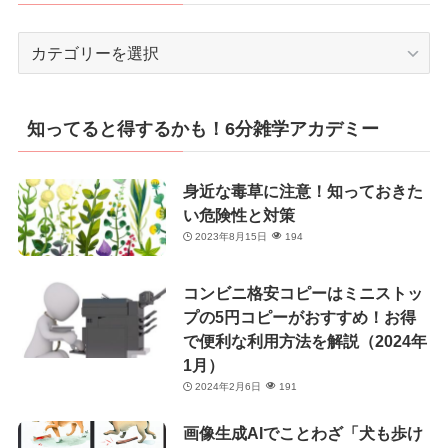
カ
テ
ゴ
リ
知ってると得するかも！6分雑学アカデミー
ー
身近な毒草に注意！知っておきた
い危険性と対策
2023年8月15日
194
コンビニ格安コピーはミニストッ
プの5円コピーがおすすめ！お得
で便利な利用方法を解説（2024年
1月）
2024年2月6日
191
画像生成AIでことわざ「犬も歩け