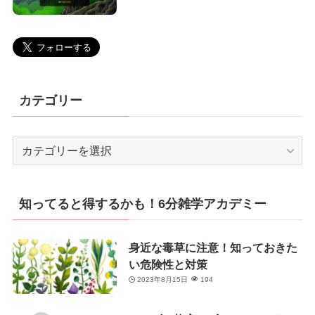
カテゴリー
カ
テ
ゴ
リ
知ってると得するかも！6分雑学アカデミー
ー
身近な毒草に注意！知っておきた
い危険性と対策
2023年8月15日
194