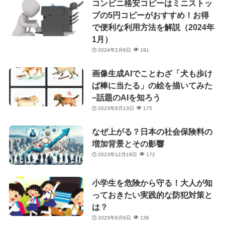
コンビニ格安コピーはミニストッ
プの5円コピーがおすすめ！お得
で便利な利用方法を解説（2024年
1月）
2024年2月6日
191
画像生成AIでことわざ「犬も歩け
ば棒に当たる」の絵を描いてみた
−話題のAIを知ろう
2023年8月13日
175
なぜ上がる？日本の社会保険料の
増加背景とその影響
2023年12月19日
172
小学生を危険から守る！大人が知
っておきたい実践的な防犯対策と
は？
2023年9月6日
136