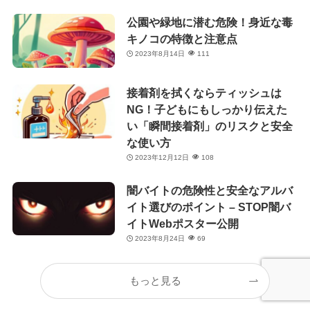
公園や緑地に潜む危険！身近な毒
キノコの特徴と注意点
2023年8月14日
111
接着剤を拭くならティッシュは
NG！子どもにもしっかり伝えた
い「瞬間接着剤」のリスクと安全
な使い方
2023年12月12日
108
闇バイトの危険性と安全なアルバ
イト選びのポイント – STOP闇バ
イトWebポスター公開
2023年8月24日
69
もっと見る