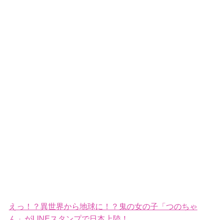
えっ！？異世界から地球に！？鬼の女の子「つのちゃ
ん」がLINEスタンプで日本上陸！