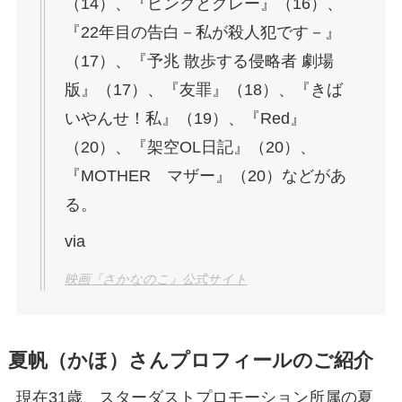
（14）、『ピンクとグレー』（16）、
『22年目の告白－私が殺人犯です－』
（17）、『予兆 散歩する侵略者 劇場
版』（17）、『友罪』（18）、『きば
いやんせ！私』（19）、『Red』
（20）、『架空OL日記』（20）、
『MOTHER マザー』（20）などがあ
る。
via
映画『さかなのこ』公式サイト
夏帆（かほ）さんプロフィールのご紹介
現在31歳、スターダストプロモーション所属の夏