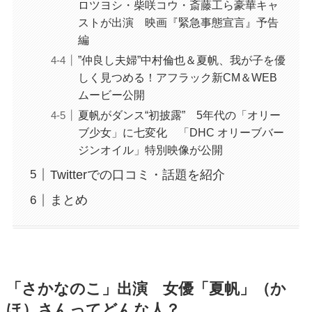
ロツヨシ・柴咲コウ・斎藤工ら豪華キャ
ストが出演 映画『緊急事態宣言』予告
編
”仲良し夫婦”中村倫也＆夏帆、我が子を優
しく見つめる！アフラック新CM＆WEB
ムービー公開
夏帆がダンス“初披露” 5年代の「オリー
ブ少女」に七変化 「DHC オリーブバー
ジンオイル」特別映像が公開
Twitterでの口コミ・話題を紹介
まとめ
「さかなのこ」出演 女優「夏帆」（か
ほ）さんってどんな人？