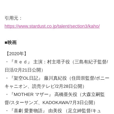
引用元：
https://www.stardust.co.jp/talent/section3/kaho/
■映画
【2020年】
・『Ｒｅｄ』 主演：村主塔子役（三島有紀子監督/
日活/2月21日公開）
・『架空OL日記』 藤川真紀役（住田崇監督/ポニー
キャニオン、読売テレビ/2月28日公開）
・『MOTHER マザー』 高橋亜矢役（大森立嗣監
督/スターサンズ、KADOKAWA/7月3日公開）
・『喜劇 愛妻物語』 由美役 （足立紳監督/キュ