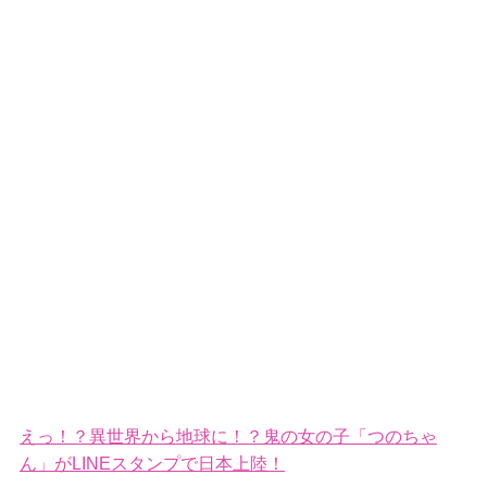
えっ！？異世界から地球に！？鬼の女の子「つのちゃ
ん」がLINEスタンプで日本上陸！