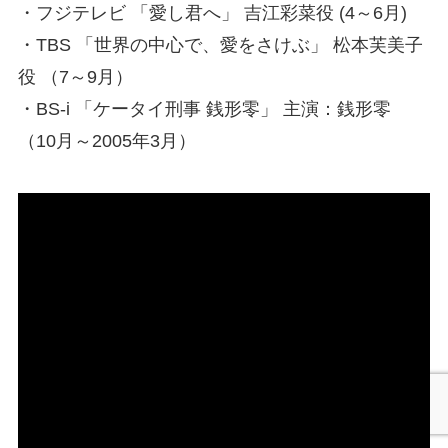
・フジテレビ 「愛し君へ」 吉江彩菜役 (4～6月)
・TBS 「世界の中心で、愛をさけぶ」 松本芙美子
役 （7～9月）
・BS-i 「ケータイ刑事 銭形零」 主演：銭形零
（10月～2005年3月）