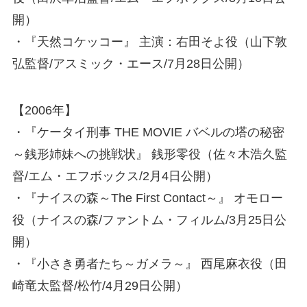
開）
・『天然コケッコー』 主演：右田そよ役（山下敦
弘監督/アスミック・エース/7月28日公開）
【2006年】
・『ケータイ刑事 THE MOVIE バベルの塔の秘密
～銭形姉妹への挑戦状』 銭形零役（佐々木浩久監
督/エム・エフボックス/2月4日公開）
・『ナイスの森～The First Contact～』 オモロー
役（ナイスの森/ファントム・フィルム/3月25日公
開）
・『小さき勇者たち～ガメラ～』 西尾麻衣役（田
崎竜太監督/松竹/4月29日公開）