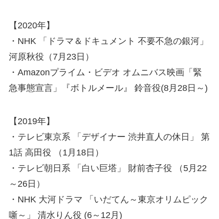
【2020年】
・NHK 「ドラマ＆ドキュメント 不要不急の銀河」
河原秋役（7月23日）
・Amazonプライム・ビデオ オムニバス映画「緊
急事態宣言」『ボトルメール』 鈴音役(8月28日～)
【2019年】
・テレビ東京系 「デザイナー 渋井直人の休日」 第
1話 高田役 （1月18日）
・テレビ朝日系 「白い巨塔」 財前杏子役 （5月22
～26日）
・NHK 大河ドラマ 「いだてん～東京オリムピック
噺～」 清水りん役 (6～12月)