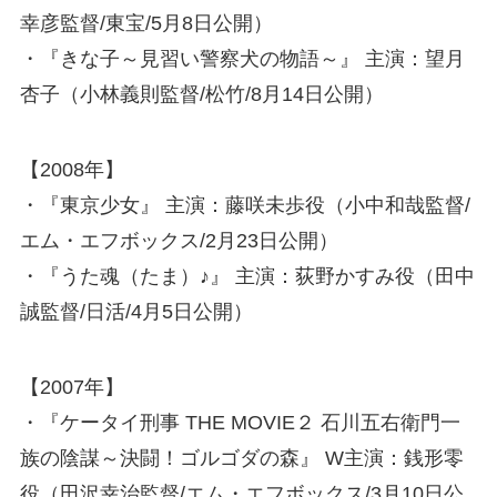
幸彦監督/東宝/5月8日公開）
・『きな子～見習い警察犬の物語～』 主演：望月
杏子（小林義則監督/松竹/8月14日公開）
【2008年】
・『東京少女』 主演：藤咲未歩役（小中和哉監督/
エム・エフボックス/2月23日公開）
・『うた魂（たま）♪』 主演：荻野かすみ役（田中
誠監督/日活/4月5日公開）
【2007年】
・『ケータイ刑事 THE MOVIE２ 石川五右衛門一
族の陰謀～決闘！ゴルゴダの森』 W主演：銭形零
役（田沢幸治監督/エム・エフボックス/3月10日公