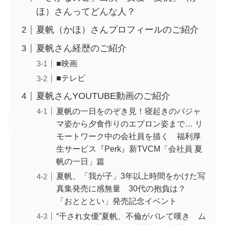
ほ）さんってどんな人？
夏帆（かほ）さんプロフィールのご紹介
夏帆さん経歴のご紹介
■映画
■テレビ
夏帆さんYOUTUBE動画のご紹介
夏帆の一日をのぞき見！寝起きのパジャ
マ姿から夕食作りのエプロン姿まで… リ
モートワーク中の会社員を描く 福利厚
生サービス『Perk』新TVCM「会社員 夏
帆の一日」篇
夏帆、「我が子」3年以上時間をかけた写
真集発売に感無量 30代の抱負は？
「おとととい」発売記念イベント
“干され女優”夏帆、不倫がバレて嘆き ム