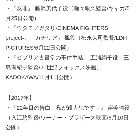
・『友罪』 藤沢美代子役（瀬々敬久監督/ギャガ/5
月25日公開）
・『ウタモノガタリ-CINEMA FIGHTERS
project-』「カナリア」 楓役（松永大司監督/LDH
PICTURES/6月22日公開）
・『ビブリア古書堂の事件手帖』 五浦絹子役（三
島有紀子監督/20世紀フォックス映画、
KADOKAWA/11月1日公開）
【2017年】
・『22年目の告白－私が殺人犯です－』 岸美晴役
（入江悠監督/ワーナー・ブラザース映画/6月10日
公開）