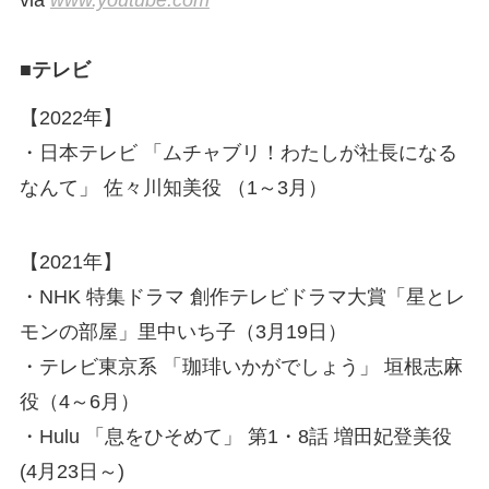
via
www.youtube.com
■テレビ
【2022年】
・日本テレビ 「ムチャブリ！わたしが社長になる
なんて」 佐々川知美役 （1～3月）
【2021年】
・NHK 特集ドラマ 創作テレビドラマ大賞「星とレ
モンの部屋」里中いち子（3月19日）
・テレビ東京系 「珈琲いかがでしょう」 垣根志麻
役（4～6月）
・Hulu 「息をひそめて」 第1・8話 増田妃登美役
(4月23日～)