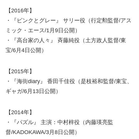
【2016年】
・『ピンクとグレー』 サリー役（行定勲監督/アス
ミック・エース/1月9日公開）
・『高台家の人々』 斉藤純役（土方政人監督/東
宝/6月4日公開）
【2015年】
・『海街diary』 香田千佳役（是枝裕和監督/東宝、
ギャガ/6月13日公開）
【2014年】
・『パズル』 主演：中村梓役（内藤瑛亮監
督/KADOKAWA/3月8日公開）