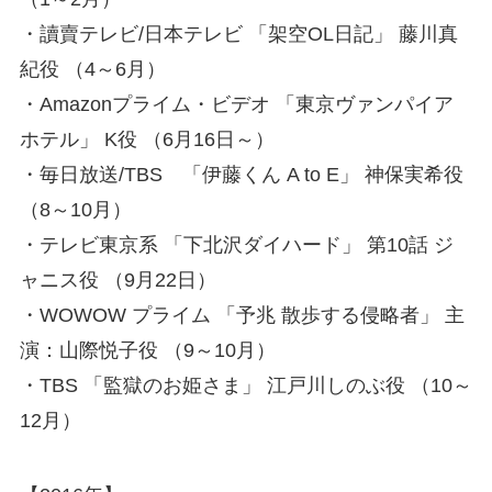
・讀賣テレビ/日本テレビ 「架空OL日記」 藤川真
紀役 （4～6月）
・Amazonプライム・ビデオ 「東京ヴァンパイア
ホテル」 K役 （6月16日～）
・毎日放送/TBS 「伊藤くん A to E」 神保実希役
（8～10月）
・テレビ東京系 「下北沢ダイハード」 第10話 ジ
ャニス役 （9月22日）
・WOWOW プライム 「予兆 散歩する侵略者」 主
演：山際悦子役 （9～10月）
・TBS 「監獄のお姫さま」 江戸川しのぶ役 （10～
12月）