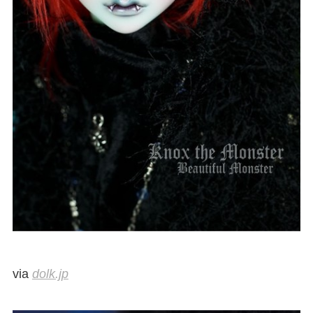
via
dolk.jp