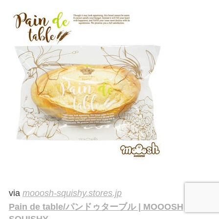
via
mooosh-squishy.stores.jp
Pain de table/パンドゥターブル | MOOOSH
SQUISHY