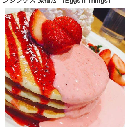
ンシングス 原宿店 （Eggs'n Things）