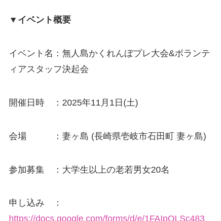
▼イベント概要
イベント名：無人島かくれんぼプレ大会&ボランテ
ィアスタッフ決起会
開催日時 ：2025年11月1日(土)
会場 ：妻ヶ島 (⻑崎県壱岐市⽯⽥町 妻ヶ島)
参加募集 ：大学生以上の老若男女20名
申し込み ：
https://docs.google.com/forms/d/e/1FAIpQLSc483