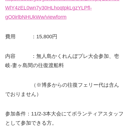
WlY4zEL0wn7y30HLhoqtpkLgzYLPfl-
gO0irlbNHUkWw/viewform
費用 ：15,800円
内容 ：無人島かくれんぼプレ大会参加、壱
岐-妻ヶ島間の往復渡船料
（※博多からの往復フェリー代は含ん
でおりません）
参加条件：11/2-3本大会にてボランティアスタッフ
として参加できる方。