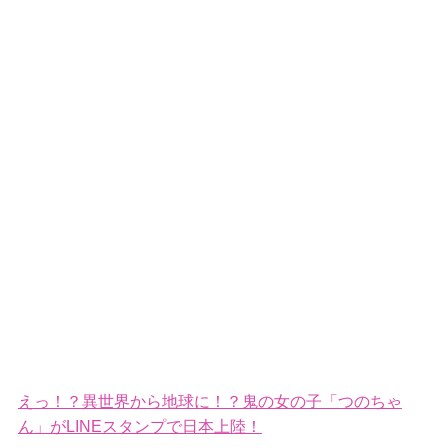
えっ！？異世界から地球に！？鬼の女の子「つのちゃ
ん」がLINEスタンプで日本上陸！