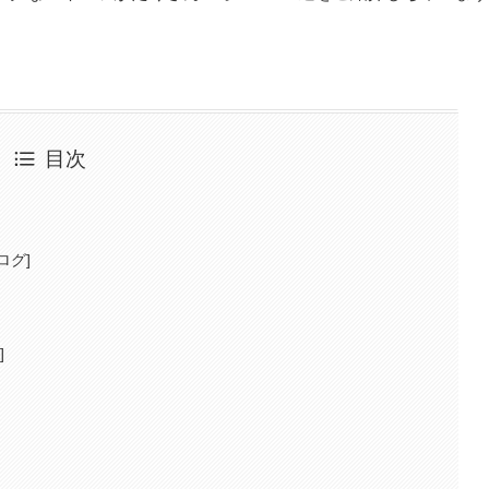
目次
ログ]
]