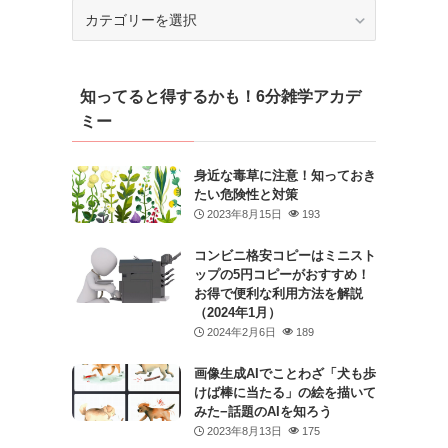
カ
テ
ゴ
リ
知ってると得するかも！6分雑学アカデ
ー
ミー
身近な毒草に注意！知っておき
たい危険性と対策
2023年8月15日
193
コンビニ格安コピーはミニスト
ップの5円コピーがおすすめ！
お得で便利な利用方法を解説
（2024年1月）
2024年2月6日
189
画像生成AIでことわざ「犬も歩
けば棒に当たる」の絵を描いて
みた−話題のAIを知ろう
2023年8月13日
175