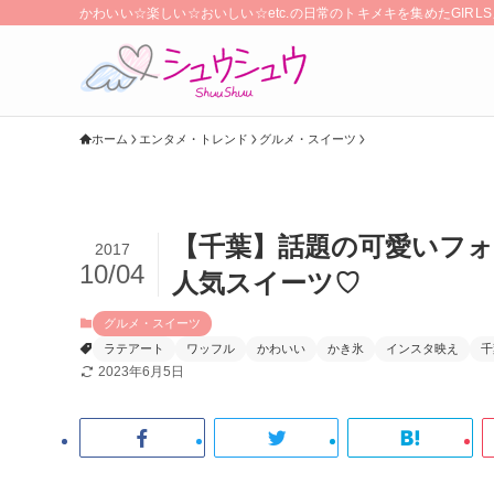
かわいい☆楽しい☆おいしい☆etc.の日常のトキメキを集めたGIR
ホーム
エンタメ・トレンド
グルメ・スイーツ
【千葉】話題の可愛いフ
2017
10/04
人気スイーツ♡
グルメ・スイーツ
ラテアート
ワッフル
かわいい
かき氷
インスタ映え
千
2023年6月5日