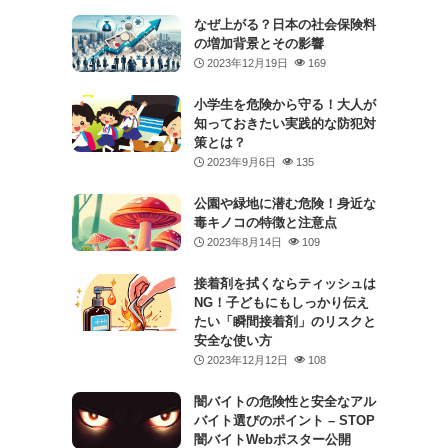
なぜ上がる？日本の社会保険料
の増加背景とその影響
2023年12月19日
169
小学生を危険から守る！大人が
知っておきたい実践的な防犯対
策とは？
2023年9月6日
135
公園や緑地に潜む危険！身近な
毒キノコの特徴と注意点
2023年8月14日
109
接着剤を拭くならティッシュは
NG！子どもにもしっかり伝え
たい「瞬間接着剤」のリスクと
安全な使い方
2023年12月12日
108
闇バイトの危険性と安全なアル
バイト選びのポイント – STOP
闇バイトWebポスター公開