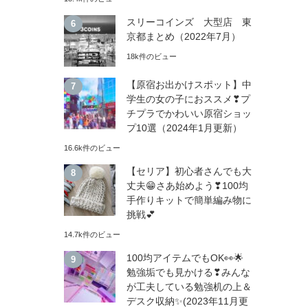
スリーコインズ 大型店 東
京都まとめ（2022年7月）
18k件のビュー
【原宿お出かけスポット】中
学生の女の子におススメ❣プ
チプラでかわいい原宿ショッ
プ10選（2024年1月更新）
16.6k件のビュー
【セリア】初心者さんでも大
丈夫😁さあ始めよう❣100均
手作りキットで簡単編み物に
挑戦💕
14.7k件のビュー
100均アイテムでもOK👀🌟
勉強垢でも見かける❣みんな
が工夫している勉強机の上＆
デスク収納✨(2023年11月更