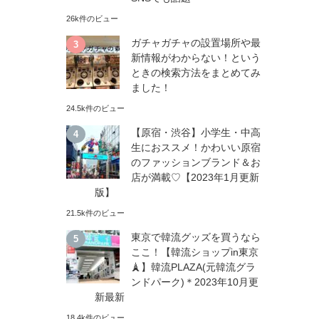
26k件のビュー
ガチャガチャの設置場所や最
新情報がわからない！という
ときの検索方法をまとめてみ
ました！
24.5k件のビュー
【原宿・渋谷】小学生・中高
生におススメ！かわいい原宿
のファッションブランド＆お
店が満載♡【2023年1月更新
版】
21.5k件のビュー
東京で韓流グッズを買うなら
ここ！【韓流ショップin東京
🗼】韓流PLAZA(元韓流グラ
ンドパーク)＊2023年10月更
新最新
18.4k件のビュー