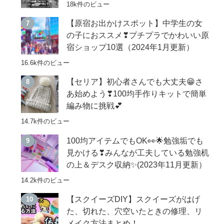
18k件のビュー
【原宿お出かけスポット】中学生の女
の子におススメ❣プチプラでかわいい原
宿ショップ10選（2024年1月更新）
16.6k件のビュー
【セリア】初心者さんでも大丈夫😁さ
あ始めよう❣100均手作りキットで簡単
編み物に挑戦💕
14.7k件のビュー
100均アイテムでもOK👀🌟勉強垢でも
見かける❣みんなが工夫している勉強机
の上＆デスク収納✨(2023年11月更新）
14.2k件のビュー
【スクイーズDIY】スクイーズがはげ
た、切れた、穴空いたときの修理、リ
メイク方法まとめ！