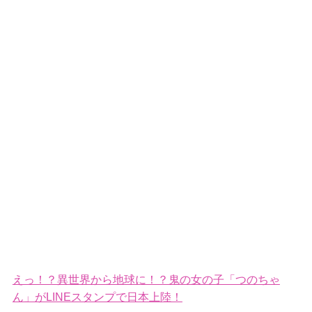
えっ！？異世界から地球に！？鬼の女の子「つのちゃ
ん」がLINEスタンプで日本上陸！