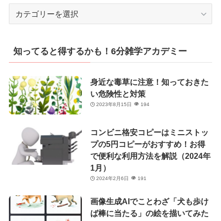
カ
テ
ゴ
リ
知ってると得するかも！6分雑学アカデミー
ー
身近な毒草に注意！知っておきた
い危険性と対策
2023年8月15日
194
コンビニ格安コピーはミニストッ
プの5円コピーがおすすめ！お得
で便利な利用方法を解説（2024年
1月）
2024年2月6日
191
画像生成AIでことわざ「犬も歩け
ば棒に当たる」の絵を描いてみた