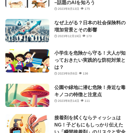
−話題のAIを知ろう
2023年8月13日
175
なぜ上がる？日本の社会保険料の
増加背景とその影響
2023年12月19日
173
小学生を危険から守る！大人が知
っておきたい実践的な防犯対策と
は？
2023年9月6日
136
公園や緑地に潜む危険！身近な毒
キノコの特徴と注意点
2023年8月14日
111
接着剤を拭くならティッシュは
NG！子どもにもしっかり伝えた
い「瞬間接着剤」のリスクと安全