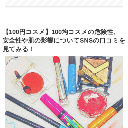
【100円コスメ】100均コスメの危険性、
安全性や肌の影響についてSNSの口コミを
見てみる！