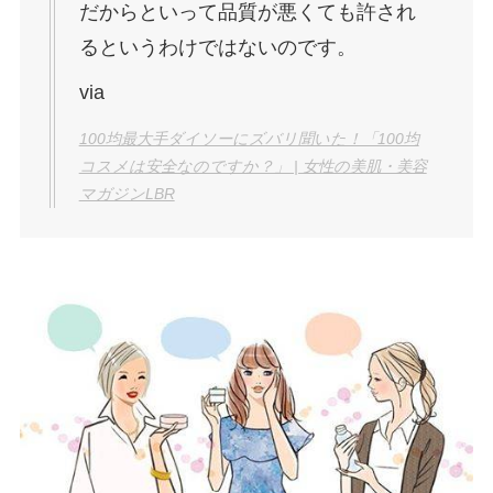
だからといって品質が悪くても許され
るというわけではないのです。
via
100均最大手ダイソーにズバリ聞いた！「100均
コスメは安全なのですか？」 | 女性の美肌・美容
マガジンLBR