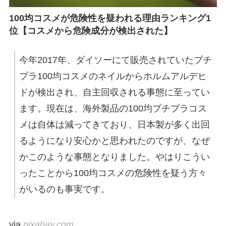
100均コスメが危険性を疑われる理由ランキング1
位【コスメから危険成分が検出された】
今年2017年、ダイソーにて販売されていたプチ
プラ100均コスメのネイルからホルムアルデヒ
ドが検出され、自主回収される事態に至ってい
ます。現在は、海外製品の100均プチプラコス
メは自体は減ってきており、日本製が多く出回
るようになり安心かと思われたのですが、なぜ
かこのような事態となりました。やはりこうい
ったことから100均コスメの危険性を疑う方々
がいるのも事実です。
via
pixabay.com