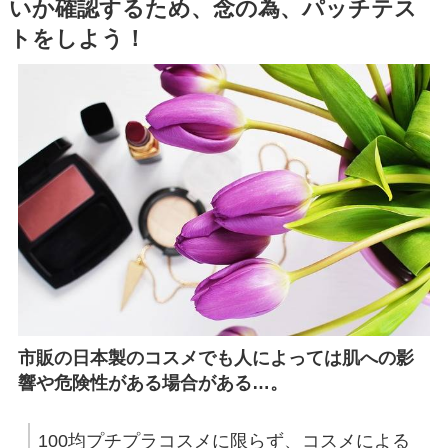
いか確認するため、念の為、パッチテス
トをしよう！
市販の日本製のコスメでも人によっては肌への影
響や危険性がある場合がある…。
100均プチプラコスメに限らず、コスメによる