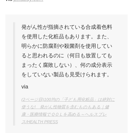
発がん性が指摘されている合成着色料
を使用した化粧品もあります。また、
明らかに防腐剤や殺菌剤を使用してい
ると思われるのに（何日も放置しても
まったく腐敗しない）、何の成分表示
をしていない製品も見受けられます。
via
(2ページ目)100均の「子ども用化粧品」は絶対に
使うな! 発がん性物質を含むものもある｜健
康・医療情報でＱＯＬを高める～ヘルスプレ
ス/HEALTH PRESS