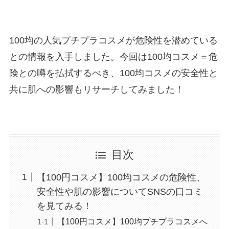
100均の人気プチプラコスメが危険性を潜めている
との情報を入手しました。今回は100均コスメ＝危
険との噂を払拭するべき、100均コスメの安全性と
共に肌への影響もリサーチしてみました！
目次
【100円コスメ】100均コスメの危険性、
安全性や肌の影響についてSNSの口コミ
を見てみる！
【100円コスメ】100均プチプラコスメへ