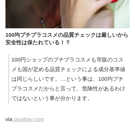
100均プチプラコスメの品質チェックは厳しいから
安全性は保たれている！？
100円ショップのプチプラコスメも市販のコス
メも国が定める品質チェックによる成分基準値
は同じらしいです。…という事は、100均プチ
プラコスメだからと言って、危険性があるわけ
ではないという事が分かります。
via
pixabay.com