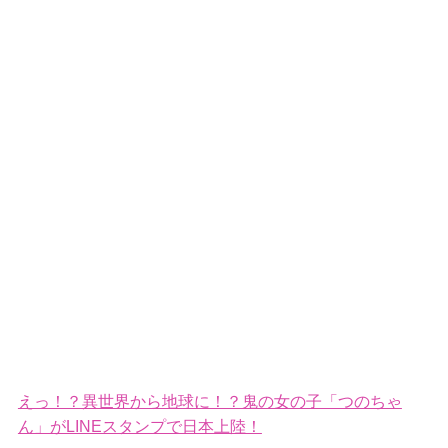
えっ！？異世界から地球に！？鬼の女の子「つのちゃ
ん」がLINEスタンプで日本上陸！