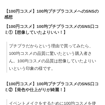
【100円コスメ】100均プチプラコスメへのSNSの
感想
【100円コスメ】100均プチプラコスメのSNS口コ
ミ①【想像していたよりいい！】
プチプラだからという理由で買ってみたら、
100均コスメの品質に驚いたという購入者さ
ん。100均コスメの品質は想像していたよりい
いという印象の様です。
【100円コスメ】100均プチプラコスメのSNS口コ
ミ②【発色や仕上がりが綺麗！】
イベントメイクをするために100均コスメを使