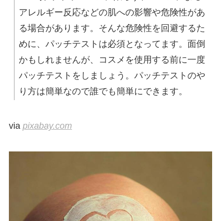
アレルギー反応などの肌への影響や危険性があ
る場合があります。そんな危険性を回避するた
めに、パッチテストは必須となってます。面倒
かもしれませんが、コスメを使用する前に一度
パッチテストをしましょう。パッチテストのや
り方は簡単なので誰でも簡単にできます。
via
pixabay.com