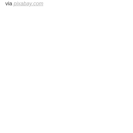
via
pixabay.com