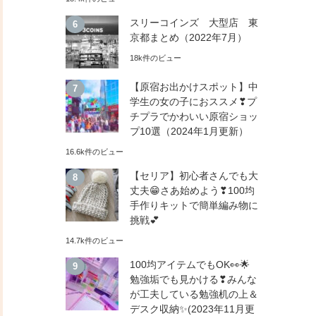
スリーコインズ 大型店 東
京都まとめ（2022年7月）
18k件のビュー
【原宿お出かけスポット】中
学生の女の子におススメ❣プ
チプラでかわいい原宿ショッ
プ10選（2024年1月更新）
16.6k件のビュー
【セリア】初心者さんでも大
丈夫😁さあ始めよう❣100均
手作りキットで簡単編み物に
挑戦💕
14.7k件のビュー
100均アイテムでもOK👀🌟
勉強垢でも見かける❣みんな
が工夫している勉強机の上＆
デスク収納✨(2023年11月更