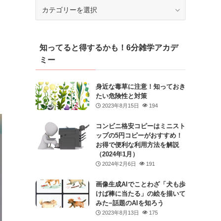
カ
テ
ゴ
リ
知ってると得するかも！6分雑学アカデ
ー
ミー
身近な毒草に注意！知っておき
たい危険性と対策
2023年8月15日
194
コンビニ格安コピーはミニスト
ップの5円コピーがおすすめ！
お得で便利な利用方法を解説
（2024年1月）
2024年2月6日
191
画像生成AIでことわざ「犬も歩
けば棒に当たる」の絵を描いて
みた−話題のAIを知ろう
2023年8月13日
175