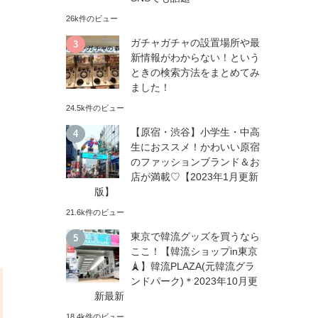
26k件のビュー
ガチャガチャの設置場所や最
新情報がわからない！という
ときの検索方法をまとめてみ
ました！
24.5k件のビュー
【原宿・渋谷】小学生・中高
生におススメ！かわいい原宿
のファッションブランド＆お
店が満載♡【2023年1月更新
版】
21.6k件のビュー
東京で韓流グッズを買うなら
ここ！【韓流ショップin東京
🗼】韓流PLAZA(元韓流グラ
ンドパーク)＊2023年10月更
新最新
18.4k件のビュー