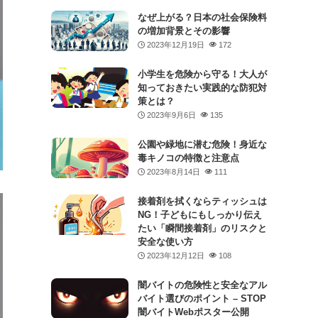
なぜ上がる？日本の社会保険料
の増加背景とその影響
2023年12月19日
172
小学生を危険から守る！大人が
知っておきたい実践的な防犯対
策とは？
2023年9月6日
135
公園や緑地に潜む危険！身近な
毒キノコの特徴と注意点
2023年8月14日
111
接着剤を拭くならティッシュは
NG！子どもにもしっかり伝え
たい「瞬間接着剤」のリスクと
安全な使い方
2023年12月12日
108
闇バイトの危険性と安全なアル
バイト選びのポイント – STOP
闇バイトWebポスター公開