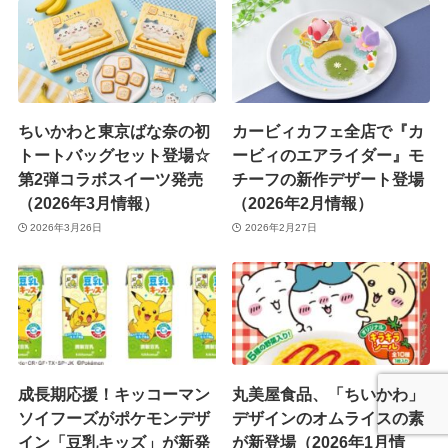
ちいかわと東京ばな奈の初
カービィカフェ全店で『カ
トートバッグセット登場☆
ービィのエアライダー』モ
第2弾コラボスイーツ発売
チーフの新作デザート登場
（2026年3月情報）
（2026年2月情報）
2026年3月26日
2026年2月27日
成長期応援！キッコーマン
丸美屋食品、「ちいかわ」
ソイフーズがポケモンデザ
デザインのオムライスの素
イン「豆乳キッズ」が新発
が新登場（2026年1月情