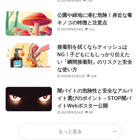
2023年9月6日
135
公園や緑地に潜む危険！身近な毒
キノコの特徴と注意点
2023年8月14日
111
接着剤を拭くならティッシュは
NG！子どもにもしっかり伝えた
い「瞬間接着剤」のリスクと安全
な使い方
2023年12月12日
108
闇バイトの危険性と安全なアルバ
イト選びのポイント – STOP闇バ
イトWebポスター公開
2023年8月24日
68
もっと見る