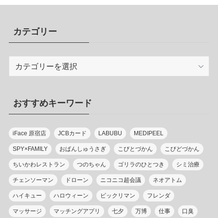
カテゴリー
カ
テ
ゴ
リ
おすすめキーワード
ー
iFace 原宿店
JCBカード
LABUBU
MEDIPEEL
SPY×FAMILY
おぱんしゅうさぎ
こびとづかん
こびどづかん
ちいかわレストラン
つのちゃん
ゴリラのひとつき
シミ治療
チェンソーマン
ドローン
ニコニコ超会議
ネオアトム
ハイキュー
ハロウィーン
ビックリマン
フレンダ
マッサージ
マッチングアプリ
七夕
万博
仕事
口臭