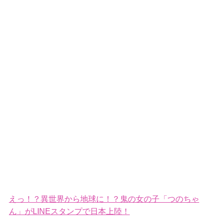
えっ！？異世界から地球に！？鬼の女の子「つのちゃ
ん」がLINEスタンプで日本上陸！