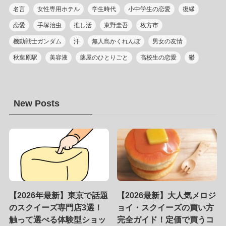
名言
女性専用ホテル
学生時代
小中学生の恋愛
復縁
恋愛
手塚治虫
推し活
東野圭吾
枚方市
機動戦士ガンダム
汗
無人島かくれんぼ
男女の友情
秋葉原駅
美容液
薬屋のひとりごと
高校生の恋愛
鬱
New Posts
【2026年最新】東京で話題
【2026最新】大人気メロジ
のスクイーズ専門店3選！
ョイ・スクイーズの買い方
触って選べる体験型ショッ
完全ガイド！定価で買うコ