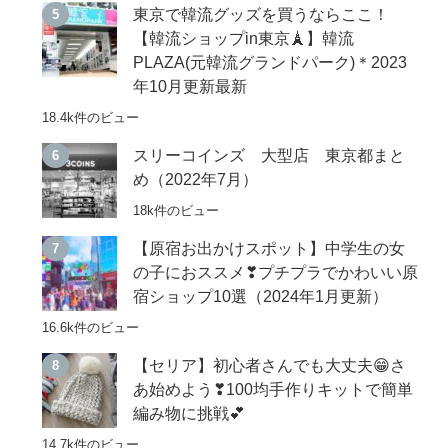
東京で韓流グッズを買うならここ！
【韓流ショップin東京🗼】韓流
PLAZA(元韓流グランドパーク)＊2023
年10月更新最新
18.4k件のビュー
スリーコインズ 大型店 東京都まと
め（2022年7月）
18k件のビュー
【原宿お出かけスポット】中学生の女
の子におススメ❣プチプラでかわいい原
宿ショップ10選（2024年1月更新）
16.6k件のビュー
【セリア】初心者さんでも大丈夫😁さ
あ始めよう❣100均手作りキットで簡単
編み物に挑戦💕
14.7k件のビュー