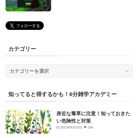
カテゴリー
カ
テ
ゴ
リ
知ってると得するかも！6分雑学アカデミー
ー
身近な毒草に注意！知っておきた
い危険性と対策
2023年8月15日
194