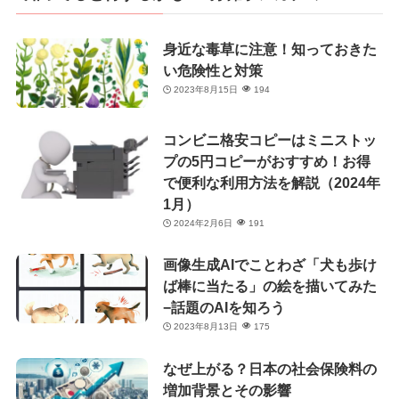
ー
身近な毒草に注意！知っておきた
い危険性と対策
2023年8月15日
194
コンビニ格安コピーはミニストッ
プの5円コピーがおすすめ！お得
で便利な利用方法を解説（2024年
1月）
2024年2月6日
191
画像生成AIでことわざ「犬も歩け
ば棒に当たる」の絵を描いてみた
−話題のAIを知ろう
2023年8月13日
175
なぜ上がる？日本の社会保険料の
増加背景とその影響