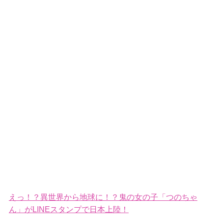
えっ！？異世界から地球に！？鬼の女の子「つのちゃ
ん」がLINEスタンプで日本上陸！