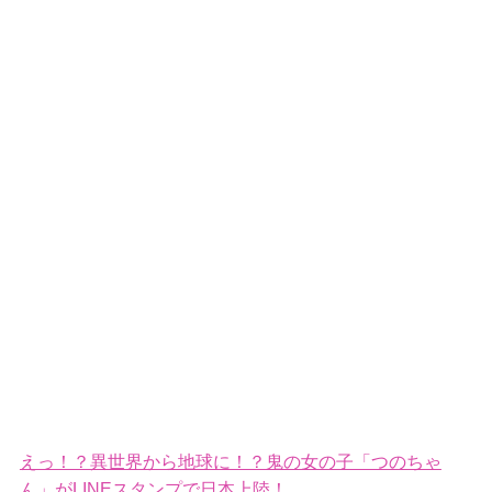
えっ！？異世界から地球に！？鬼の女の子「つのちゃ
ん」がLINEスタンプで日本上陸！