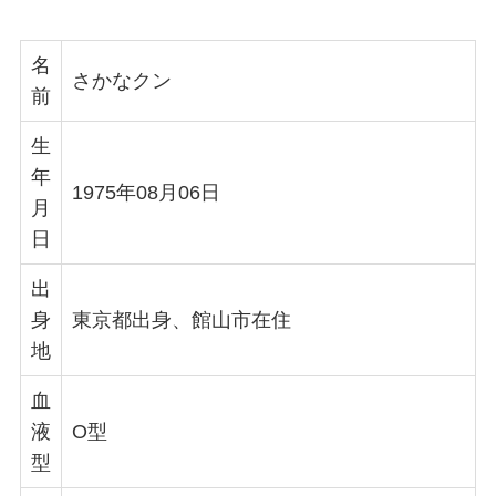
名
さかなクン
前
生
年
1975年08月06日
月
日
出
身
東京都出身、館山市在住
地
血
液
O型
型