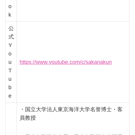
o
k
公
式
Y
o
u
https://www.youtube.com/c/sakanakun
T
u
b
e
・国立大学法人東京海洋大学名誉博士・客
員教授