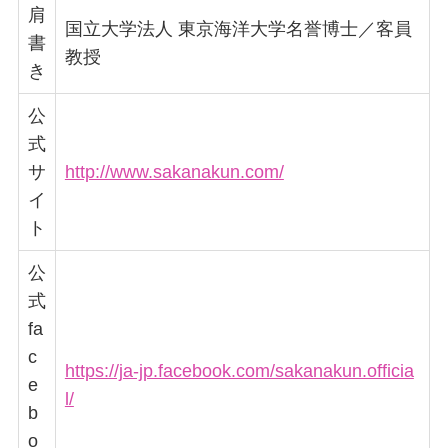
肩
国立大学法人 東京海洋大学名誉博士／客員
書
教授
き
公
式
サ
http://www.sakanakun.com/
イ
ト
公
式
fa
c
https://ja-jp.facebook.com/sakanakun.officia
e
l/
b
o