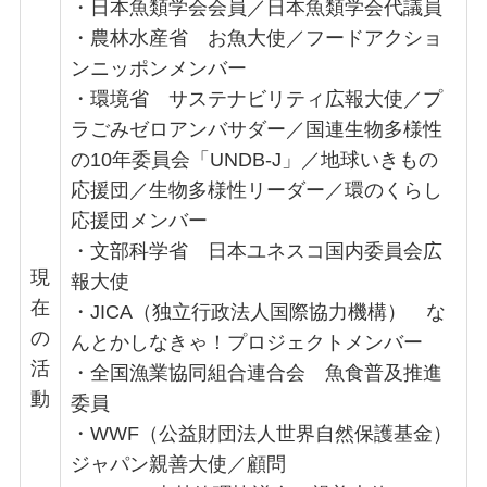
・日本魚類学会会員／日本魚類学会代議員
・農林水産省 お魚大使／フードアクショ
ンニッポンメンバー
・環境省 サステナビリティ広報大使／プ
ラごみゼロアンバサダー／国連生物多様性
の10年委員会「UNDB-J」／地球いきもの
応援団／生物多様性リーダー／環のくらし
応援団メンバー
・文部科学省 日本ユネスコ国内委員会広
現
報大使
在
・JICA（独立行政法人国際協力機構） な
の
んとかしなきゃ！プロジェクトメンバー
活
・全国漁業協同組合連合会 魚食普及推進
動
委員
・WWF（公益財団法人世界自然保護基金）
ジャパン親善大使／顧問