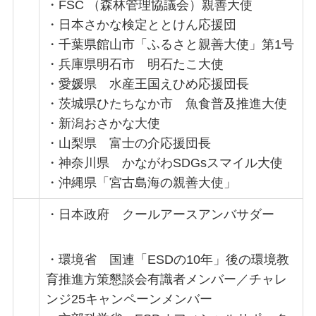
・FSC （森林管理協議会）親善大使
・日本さかな検定ととけん応援団
・千葉県館山市「ふるさと親善大使」第1号
・兵庫県明石市 明石たこ大使
・愛媛県 水産王国えひめ応援団長
・茨城県ひたちなか市 魚食普及推進大使
・新潟おさかな大使
・山梨県 富士の介応援団長
・神奈川県 かながわSDGsスマイル大使
・沖縄県「宮古島海の親善大使」
・日本政府 クールアースアンバサダー
・環境省 国連「ESDの10年」後の環境教
育推進方策懇談会有識者メンバー／チャレ
ンジ25キャンペーンメンバー