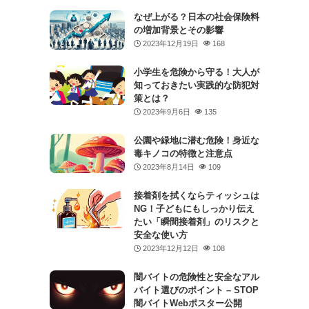
なぜ上がる？日本の社会保険料
の増加背景とその影響
2023年12月19日
168
小学生を危険から守る！大人が
知っておきたい実践的な防犯対
策とは？
2023年9月6日
135
公園や緑地に潜む危険！身近な
毒キノコの特徴と注意点
2023年8月14日
109
接着剤を拭くならティッシュは
NG！子どもにもしっかり伝え
たい「瞬間接着剤」のリスクと
安全な使い方
2023年12月12日
108
闇バイトの危険性と安全なアル
バイト選びのポイント – STOP
闇バイトWebポスター公開