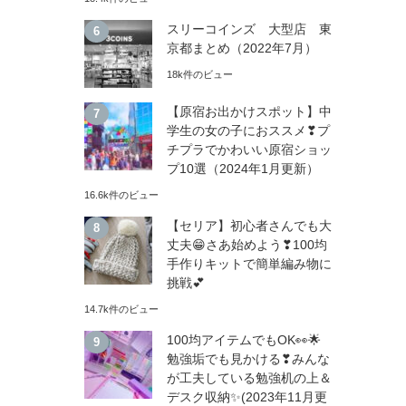
スリーコインズ 大型店 東
京都まとめ（2022年7月）
18k件のビュー
【原宿お出かけスポット】中
学生の女の子におススメ❣プ
チプラでかわいい原宿ショッ
プ10選（2024年1月更新）
16.6k件のビュー
【セリア】初心者さんでも大
丈夫😁さあ始めよう❣100均
手作りキットで簡単編み物に
挑戦💕
14.7k件のビュー
100均アイテムでもOK👀🌟
勉強垢でも見かける❣みんな
が工夫している勉強机の上＆
デスク収納✨(2023年11月更