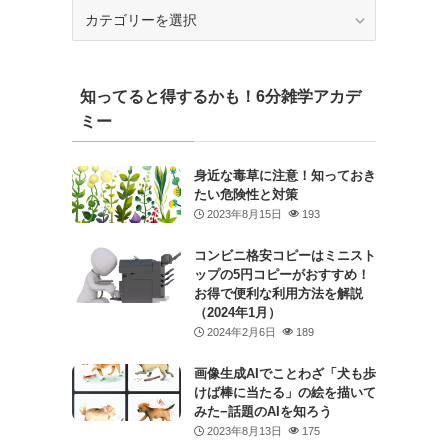
カ
テ
ゴ
リ
知ってると得するかも！6分雑学アカデ
ー
ミー
身近な毒草に注意！知っておき
たい危険性と対策
2023年8月15日
193
コンビニ格安コピーはミニスト
ップの5円コピーがおすすめ！
お得で便利な利用方法を解説
（2024年1月）
2024年2月6日
189
画像生成AIでことわざ「犬も歩
けば棒に当たる」の絵を描いて
みた−話題のAIを知ろう
2023年8月13日
175