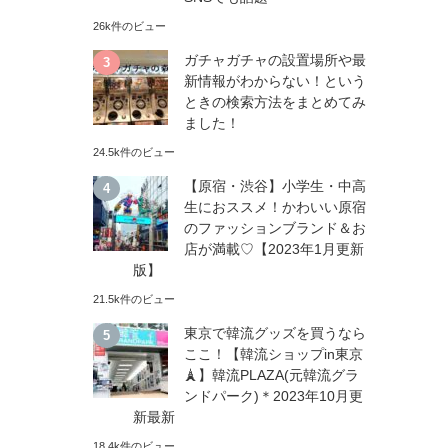
26k件のビュー
ガチャガチャの設置場所や最
新情報がわからない！という
ときの検索方法をまとめてみ
ました！
24.5k件のビュー
【原宿・渋谷】小学生・中高
生におススメ！かわいい原宿
のファッションブランド＆お
店が満載♡【2023年1月更新
版】
21.5k件のビュー
東京で韓流グッズを買うなら
ここ！【韓流ショップin東京
🗼】韓流PLAZA(元韓流グラ
ンドパーク)＊2023年10月更
新最新
18.4k件のビュー