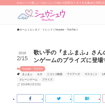
かわいい☆楽しい☆おいしい☆etc.の日常のトキメキを集めたGIR
ホーム
エンタメ・トレンド
Youtube・TickTok
歌い手の『まふまふ』さんの
2018
2/15
ンゲームのプライズに登場す
Youtube・TickTok
まふまふ
セガ
ニコニコ動画
アドアーズ
マスコット
L
クレーンゲーム
プライズ
2018年2月15日