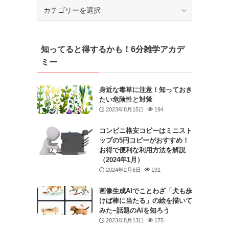
カ
テ
ゴ
リ
知ってると得するかも！6分雑学アカデ
ー
ミー
身近な毒草に注意！知っておき
たい危険性と対策
2023年8月15日
194
コンビニ格安コピーはミニスト
ップの5円コピーがおすすめ！
お得で便利な利用方法を解説
（2024年1月）
2024年2月6日
191
画像生成AIでことわざ「犬も歩
けば棒に当たる」の絵を描いて
みた−話題のAIを知ろう
2023年8月13日
175