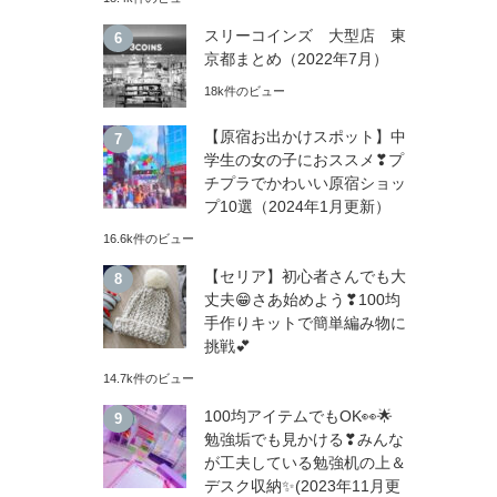
スリーコインズ 大型店 東
京都まとめ（2022年7月）
18k件のビュー
【原宿お出かけスポット】中
学生の女の子におススメ❣プ
チプラでかわいい原宿ショッ
プ10選（2024年1月更新）
16.6k件のビュー
【セリア】初心者さんでも大
丈夫😁さあ始めよう❣100均
手作りキットで簡単編み物に
挑戦💕
14.7k件のビュー
100均アイテムでもOK👀🌟
勉強垢でも見かける❣みんな
が工夫している勉強机の上＆
デスク収納✨(2023年11月更