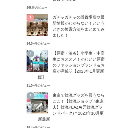
26k件のビュー
ガチャガチャの設置場所や最
新情報がわからない！という
ときの検索方法をまとめてみ
ました！
24.5k件のビュー
【原宿・渋谷】小学生・中高
生におススメ！かわいい原宿
のファッションブランド＆お
店が満載♡【2023年1月更新
版】
21.5k件のビュー
東京で韓流グッズを買うなら
ここ！【韓流ショップin東京
🗼】韓流PLAZA(元韓流グラ
ンドパーク)＊2023年10月更
新最新
18.4k件のビュー