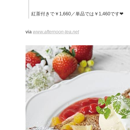
紅茶付きで￥1,660／単品では￥1,460です❤
via
www.afternoon-tea.net