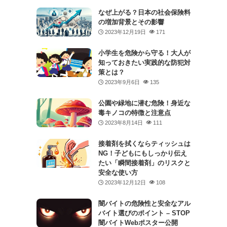
なぜ上がる？日本の社会保険料
の増加背景とその影響
2023年12月19日
171
小学生を危険から守る！大人が
知っておきたい実践的な防犯対
策とは？
2023年9月6日
135
公園や緑地に潜む危険！身近な
毒キノコの特徴と注意点
2023年8月14日
111
接着剤を拭くならティッシュは
NG！子どもにもしっかり伝え
たい「瞬間接着剤」のリスクと
安全な使い方
2023年12月12日
108
闇バイトの危険性と安全なアル
バイト選びのポイント – STOP
闇バイトWebポスター公開