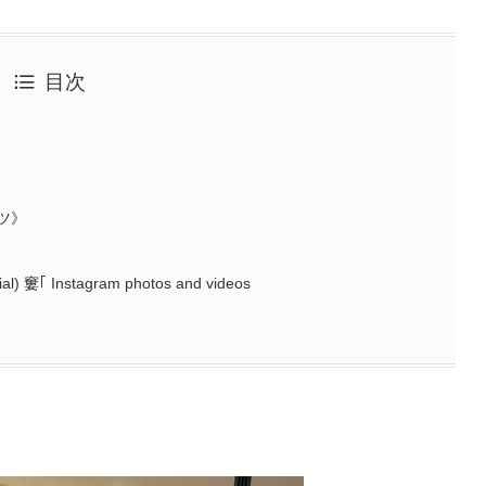
目次
ツ》
ial) 窶｢ Instagram photos and videos