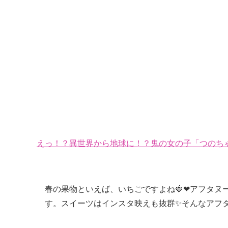
えっ！？異世界から地球に！？鬼の女の子「つのちゃ
春の果物といえば、いちごですよね🍓❤アフタヌ
す。スイーツはインスタ映えも抜群✨そんなアフ