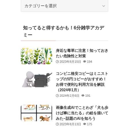
カ
テ
ゴ
リ
知ってると得するかも！6分雑学アカデ
ー
ミー
身近な毒草に注意！知っておき
たい危険性と対策
2023年8月15日
194
コンビニ格安コピーはミニスト
ップの5円コピーがおすすめ！
お得で便利な利用方法を解説
（2024年1月）
2024年2月6日
191
画像生成AIでことわざ「犬も歩
けば棒に当たる」の絵を描いて
みた−話題のAIを知ろう
2023年8月13日
175