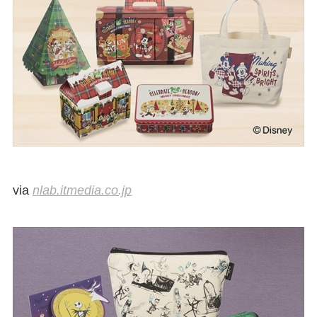
via
nlab.itmedia.co.jp