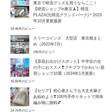
東京で韓流グッズを買うならここ！
【韓流ショップin東京🗼】韓流
PLAZA(元韓流グランドパーク)＊2023
年10月更新最新
18.4k件のビュー
スリーコインズ 大型店 東京都まと
め（2022年7月）
18k件のビュー
【原宿お出かけスポット】中学生の女
の子におススメ❣プチプラでかわいい原
宿ショップ10選（2024年1月更新）
16.6k件のビュー
【セリア】初心者さんでも大丈夫😁さ
あ始めよう❣100均手作りキットで簡単
編み物に挑戦💕
14.7k件のビュー