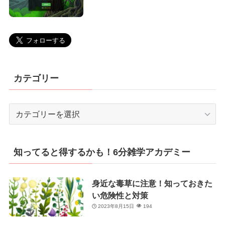
カテゴリー
カ
テ
ゴ
リ
知ってると得するかも！6分雑学アカデミー
ー
身近な毒草に注意！知っておきた
い危険性と対策
2023年8月15日
194