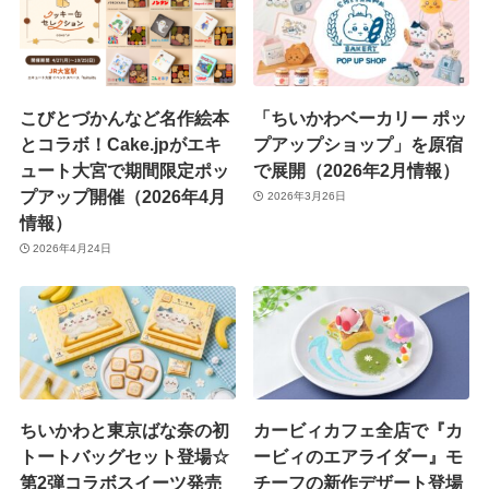
こびとづかんなど名作絵本
「ちいかわベーカリー ポッ
とコラボ！Cake.jpがエキ
プアップショップ」を原宿
ュート大宮で期間限定ポッ
で展開（2026年2月情報）
プアップ開催（2026年4月
2026年3月26日
情報）
2026年4月24日
ちいかわと東京ばな奈の初
カービィカフェ全店で『カ
トートバッグセット登場☆
ービィのエアライダー』モ
第2弾コラボスイーツ発売
チーフの新作デザート登場