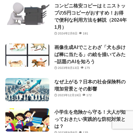
コンビニ格安コピーはミニストッ
プの5円コピーがおすすめ！お得
で便利な利用方法を解説（2024年
1月）
2024年2月6日
191
画像生成AIでことわざ「犬も歩け
ば棒に当たる」の絵を描いてみた
−話題のAIを知ろう
2023年8月13日
175
なぜ上がる？日本の社会保険料の
増加背景とその影響
2023年12月19日
172
小学生を危険から守る！大人が知
っておきたい実践的な防犯対策と
は？
2023年9月6日
135