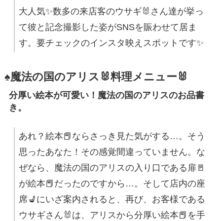
大人気✨数多の来店客のウサギ🐰さん達が挙っ
て彼と記念撮影した姿がSNSを賑わせて居ま
す。要チェックのインスタ映えスポットです✨
♠魔法の国のアリス🐰料理メニュー🐰
分厚い絵本が可愛い！魔法の国のアリスのお品書
き。
あれ？絵本📕ならさっき見た気がする…。そう
思ったあなた！その感覚間違っていません。な
ぜなら、魔法の国のアリスの入り口である扉🚪
が絵本📕だったのですから…。そして店内の座
席💺にいざ案内されると、再び、お客様である
ウサギさん🐰は、アリスから分厚い絵本📕を手