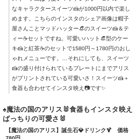
なキャラクタースイーツ🍰が1000円以内で楽し
めます。こちらのインスタのシェア画像は帽子
屋さんことマッドハッター👒のスイーツ🍰＆テ
ィー☕セットですね。可愛いハット👒型のケー
キ🍰と紅茶☕のセットで1580円～1780円のおし
ゃれメニューです。…それにしても、スイーツ
🍰の盛り付けられているプレートにまでアリス
がプリントされている可愛いさ！スイーツ🍰＋
食器も合わせてインスタ映え📷です✨
♠魔法の国のアリス🐰食器もインスタ映え
ばっちりの可愛さ🐰
【魔法の国のアリス】誕生石💎ドリンク🍹 価格
780円