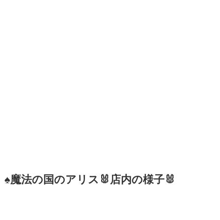
♠魔法の国のアリス🐰店内の様子🐰