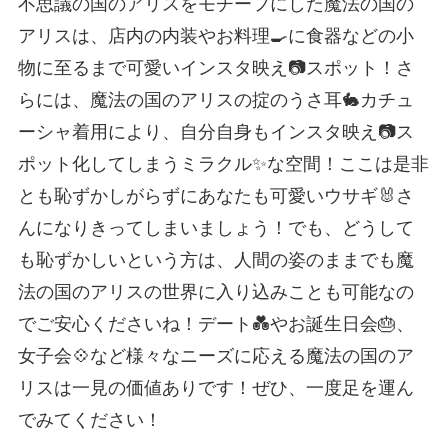
不思議の国のアリスをモチーフにした魔法の国の
アリスは、店内の内装やお料理🍳に食器などの小
物に至るまで可愛いインスタ映え📷スポット！さ
らには、魔法の国のアリスの掟のうさ耳🐇カチュ
ーシャ着用により、自分自身もインスタ映え📷ス
ポット化してしまうミラクル✨な空間！ここは是非
とも恥ずかしがらずにあなたも可愛いウサギ🐰さ
んになりきってしまいましょう！でも、どうして
も恥ずかしいという方は、人間の姿のままでも魔
法の国のアリスの世界に入り込みことも可能なの
でご安心くださいね！デート💑やお誕生日会🎂、
女子会💠など様々なニーズに応える魔法の国のア
リスは一見の価値ありです！ぜひ、一度足を運ん
でみてください！