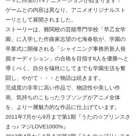
ーマに待望のTVアニメーションが始まります！
ゲームとの内容は異なり、アニメオリジナルスト
ーリとして展開されました。
ストーリーは、難関校の芸能専門学校「早乙女学
園」に入学した作曲家志望の七海春歌が、学園の
卒業式に開催される「シャイニング事務所新人発
掘オーディション」の合格を目指す6人を優勝へと
導くべく、自分を犠牲にしてまでも学園生活を奮
闘し、やがて・・・と物語は続きます。
完成度の非常に高い作品で、物語性や美しい作
画、気持ちのこもったラブソングがアニメ全体
を、より一層魅力的な作品に仕上げています。
2011年7月から9月まで第1期『うたの☆プリンスさ
まっ♪ マジLOVE1000%』