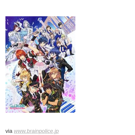
via
www.brainpolice.jp