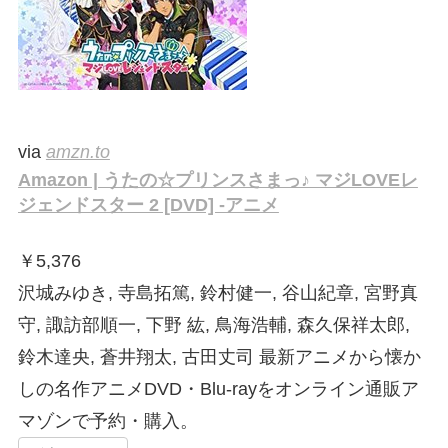
via
amzn.to
Amazon | うたの☆プリンスさまっ♪ マジLOVEレ
ジェンドスター 2 [DVD] -アニメ
￥
5,376
沢城みゆき, 寺島拓篤, 鈴村健一, 谷山紀章, 宮野真
守, 諏訪部順一, 下野 紘, 鳥海浩輔, 森久保祥太郎,
鈴木達央, 蒼井翔太, 古田丈司 最新アニメから懐か
しの名作アニメDVD・Blu-rayをオンライン通販ア
マゾンで予約・購入。