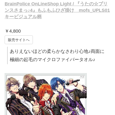
BrainPolice OnLineShop Light / 『うたの☆プリ
ンスさまっ♪4』もふもふひざ掛け mofs_UPLS01
キービジュアル柄
￥
4,800
販売サイトへ
ありえないほどの柔らかなさわり心地♪両面に
極細の起毛のマイクロファイバータオル♪