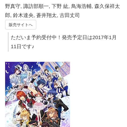
野真守, 諏訪部順一, 下野 紘, 鳥海浩輔, 森久保祥太
郎, 鈴木達央, 蒼井翔太, 古田丈司
販売サイトへ
ただいま予約受付中！発売予定日は2017年1月
11日です♪