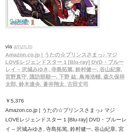
via
amzn.to
Amazon.co.jp | うたの☆プリンスさまっ♪ マジ
LOVEレジェンドスター 1 [Blu-ray] DVD・ブルー
レイ – 沢城みゆき, 寺島拓篤, 鈴村健一, 谷山紀章,
宮野真守, 諏訪部順一, 下野 紘, 鳥海浩輔, 森久保祥
太郎, 鈴木達央, 蒼井翔太, 古田丈司
￥
5,376
Amazon.co.jp | うたの☆プリンスさまっ♪ マジ
LOVEレジェンドスター 1 [Blu-ray] DVD・ブルーレ
イ – 沢城みゆき, 寺島拓篤, 鈴村健一, 谷山紀章, 宮