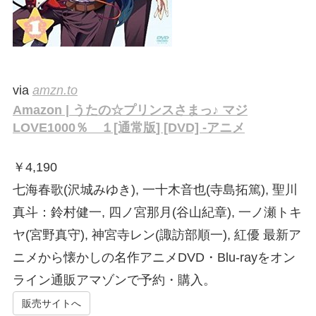
via
amzn.to
Amazon | うたの☆プリンスさまっ♪ マジ
LOVE1000％ １[通常版] [DVD] -アニメ
￥
4,190
七海春歌(沢城みゆき), 一十木音也(寺島拓篤), 聖川
真斗：鈴村健一, 四ノ宮那月(谷山紀章), 一ノ瀬トキ
ヤ(宮野真守), 神宮寺レン(諏訪部順一), 紅優 最新ア
ニメから懐かしの名作アニメDVD・Blu-rayをオン
ライン通販アマゾンで予約・購入。
販売サイトへ