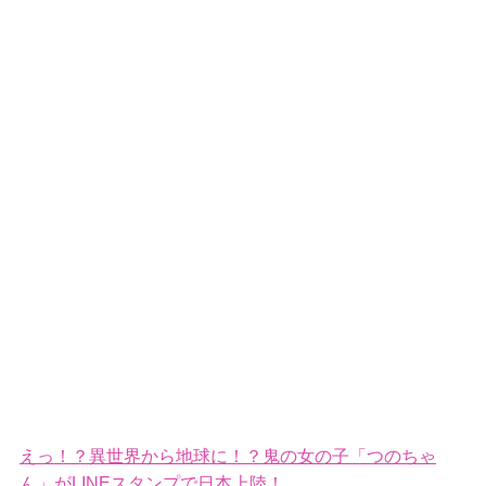
えっ！？異世界から地球に！？鬼の女の子「つのちゃ
ん」がLINEスタンプで日本上陸！