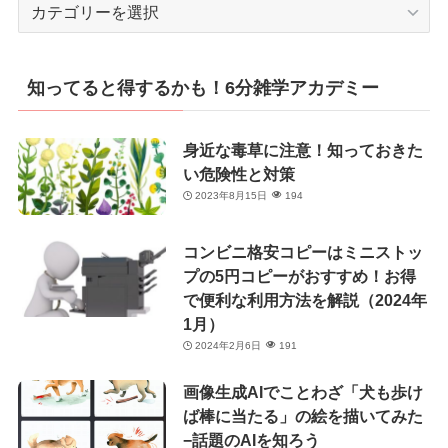
カ
テ
ゴ
リ
知ってると得するかも！6分雑学アカデミー
ー
身近な毒草に注意！知っておきた
い危険性と対策
2023年8月15日
194
コンビニ格安コピーはミニストッ
プの5円コピーがおすすめ！お得
で便利な利用方法を解説（2024年
1月）
2024年2月6日
191
画像生成AIでことわざ「犬も歩け
ば棒に当たる」の絵を描いてみた
−話題のAIを知ろう