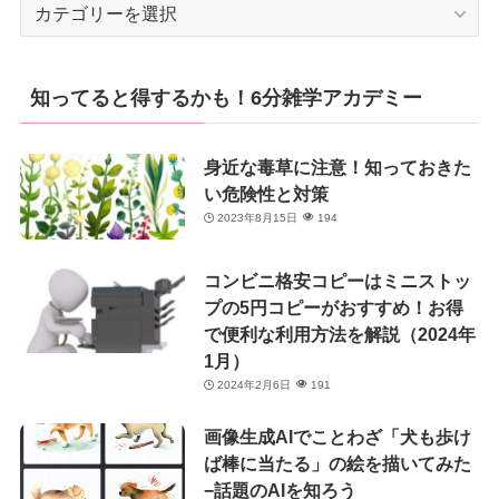
カ
テ
ゴ
リ
知ってると得するかも！6分雑学アカデミー
ー
身近な毒草に注意！知っておきた
い危険性と対策
2023年8月15日
194
コンビニ格安コピーはミニストッ
プの5円コピーがおすすめ！お得
で便利な利用方法を解説（2024年
1月）
2024年2月6日
191
画像生成AIでことわざ「犬も歩け
ば棒に当たる」の絵を描いてみた
−話題のAIを知ろう