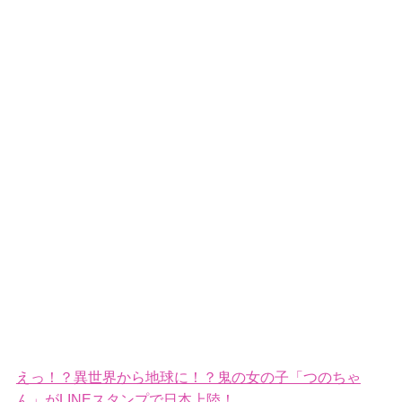
えっ！？異世界から地球に！？鬼の女の子「つのちゃ
ん」がLINEスタンプで日本上陸！