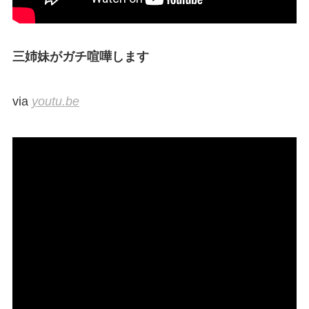
三姉妹がガチ喧嘩します
via
youtu.be