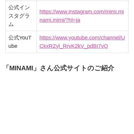
公式イン
https://www.instagram.com/mimi.mi
スタグラ
nami.mimi/?hl=ja
ム
公式YouT
https://www.youtube.com/channel/U
ube
CkxRZyl_RrvK2kV_pdBI7vQ
「MINAMI」さん公式サイトのご紹介