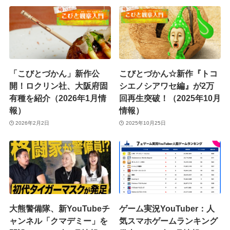
「こびとづかん」新作公
こびとづかん☆新作『トコ
開！ロクリン社、大阪府固
シエノシアワセ編』が2万
有種を紹介（2026年1月情
回再生突破！（2025年10月
報）
情報）
2026年2月2日
2025年10月25日
大熊警備隊、新YouTubeチ
ゲーム実況YouTuber：人
ャンネル「クマデミー」を
気スマホゲームランキング