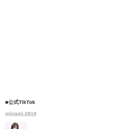
■公式TikTok
minami.0819