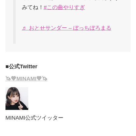
みてね！
#この曲やりすぎ
♬ おとせサンダー – ぼっちぼろまる
■公式Twitter
🦄💙MINAMI💙🦄
MINAMI公式ツイッター