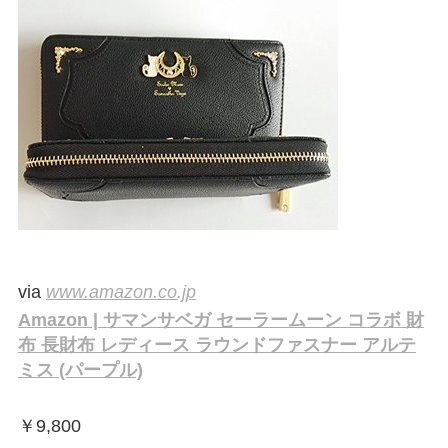
via
www.amazon.co.jp
Amazon | サマンサベガ セーラームーン コラボ 財
布 長財布 レディース ラウンドファスナー アルテ
ミス (パープル)
￥
9,800