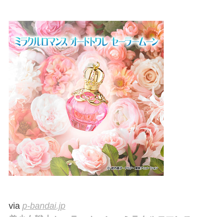
via
p-bandai.jp