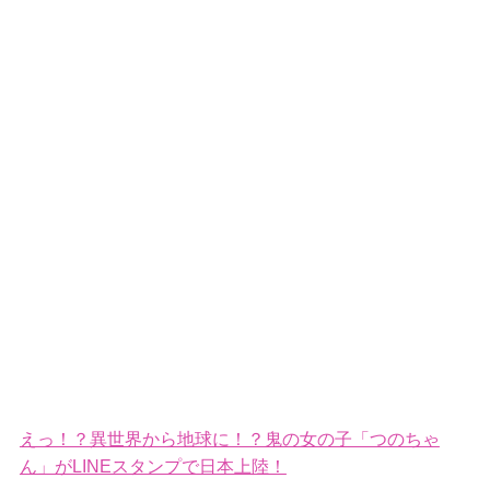
えっ！？異世界から地球に！？鬼の女の子「つのちゃ
ん」がLINEスタンプで日本上陸！