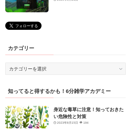
カテゴリー
カ
テ
ゴ
リ
知ってると得するかも！6分雑学アカデミー
ー
身近な毒草に注意！知っておきた
い危険性と対策
2023年8月15日
194