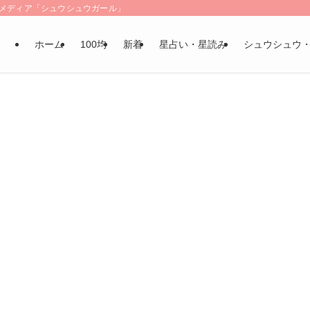
LSメディア「シュウシュウガール」
ホーム
100均
新着
星占い・星読み
シュウシュウ