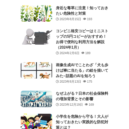
身近な毒草に注意！知っておき
たい危険性と対策
2023年8月15日
193
コンビニ格安コピーはミニスト
ップの5円コピーがおすすめ！
お得で便利な利用方法を解説
（2024年1月）
2024年2月6日
189
画像生成AIでことわざ「犬も歩
けば棒に当たる」の絵を描いて
みた−話題のAIを知ろう
2023年8月13日
175
なぜ上がる？日本の社会保険料
の増加背景とその影響
2023年12月19日
169
小学生を危険から守る！大人が
知っておきたい実践的な防犯対
策とは？