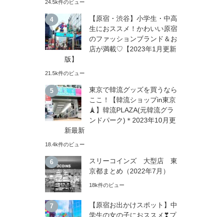
24.5k件のビュー
【原宿・渋谷】小学生・中高
生におススメ！かわいい原宿
のファッションブランド＆お
店が満載♡【2023年1月更新
版】
21.5k件のビュー
東京で韓流グッズを買うなら
ここ！【韓流ショップin東京
🗼】韓流PLAZA(元韓流グラ
ンドパーク)＊2023年10月更
新最新
18.4k件のビュー
スリーコインズ 大型店 東
京都まとめ（2022年7月）
18k件のビュー
【原宿お出かけスポット】中
学生の女の子におススメ❣プ