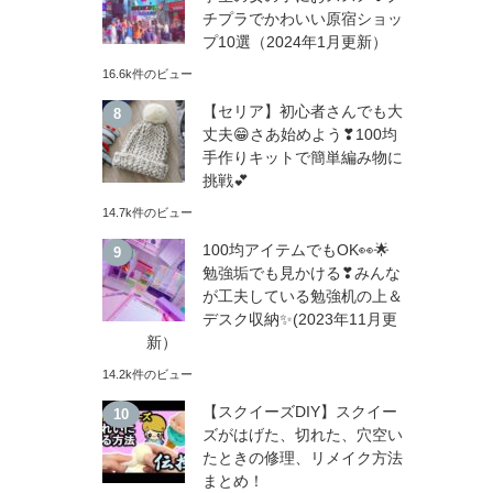
チプラでかわいい原宿ショッ
プ10選（2024年1月更新）
16.6k件のビュー
【セリア】初心者さんでも大
丈夫😁さあ始めよう❣100均
手作りキットで簡単編み物に
挑戦💕
14.7k件のビュー
100均アイテムでもOK👀🌟
勉強垢でも見かける❣みんな
が工夫している勉強机の上＆
デスク収納✨(2023年11月更
新）
14.2k件のビュー
【スクイーズDIY】スクイー
ズがはげた、切れた、穴空い
たときの修理、リメイク方法
まとめ！