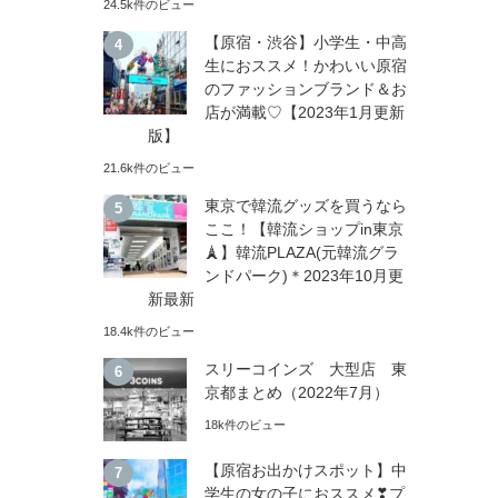
24.5k件のビュー
【原宿・渋谷】小学生・中高
生におススメ！かわいい原宿
のファッションブランド＆お
店が満載♡【2023年1月更新
版】
21.6k件のビュー
東京で韓流グッズを買うなら
ここ！【韓流ショップin東京
🗼】韓流PLAZA(元韓流グラ
ンドパーク)＊2023年10月更
新最新
18.4k件のビュー
スリーコインズ 大型店 東
京都まとめ（2022年7月）
18k件のビュー
【原宿お出かけスポット】中
学生の女の子におススメ❣プ