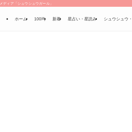
LSメディア「シュウシュウガール」
ホーム
100均
新着
星占い・星読み
シュウシュウ