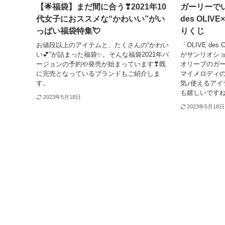
【🌟福袋】まだ間に合う❣2021年10
ガーリーでい
代女子におススメな“かわいい”がい
des OLI
っぱい福袋特集💘
りくじ
お値段以上のアイテムと、たくさんの“かわい
「OLIVE des 
い💕”が詰まった福袋✨。そんな福袋2021年バ
がサンリオショ
ージョンの予約や発売が始まっています❣既
オリーブのガ
に完売となっているブランドもご紹介しま
マイメロディ
す。
気♪使えるアイ
も嬉しいです
2023年5月18日
2023年5月18日