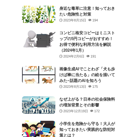
身近な毒草に注意！知っておき
たい危険性と対策
2023年8月15日
194
コンビニ格安コピーはミニスト
ップの5円コピーがおすすめ！
お得で便利な利用方法を解説
（2024年1月）
2024年2月6日
191
画像生成AIでことわざ「犬も歩
けば棒に当たる」の絵を描いて
みた−話題のAIを知ろう
2023年8月13日
175
なぜ上がる？日本の社会保険料
の増加背景とその影響
2023年12月19日
172
小学生を危険から守る！大人が
知っておきたい実践的な防犯対
策とは？