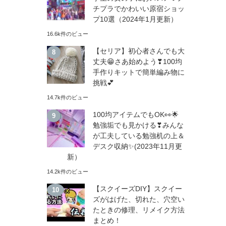
チプラでかわいい原宿ショッ
プ10選（2024年1月更新）
16.6k件のビュー
【セリア】初心者さんでも大
丈夫😁さあ始めよう❣100均
手作りキットで簡単編み物に
挑戦💕
14.7k件のビュー
100均アイテムでもOK👀🌟
勉強垢でも見かける❣みんな
が工夫している勉強机の上＆
デスク収納✨(2023年11月更
新）
14.2k件のビュー
【スクイーズDIY】スクイー
ズがはげた、切れた、穴空い
たときの修理、リメイク方法
まとめ！