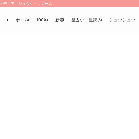
LSメディア「シュウシュウガール」
ホーム
100均
新着
星占い・星読み
シュウシュウ