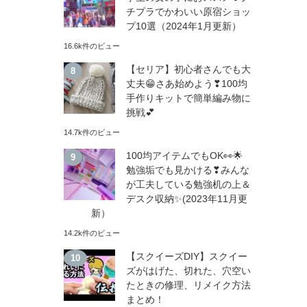
チプラでかわいい原宿ショッ
プ10選（2024年1月更新）
16.6k件のビュー
【セリア】初心者さんでも大
丈夫😁さあ始めよう❣100均
手作りキットで簡単編み物に
挑戦💕
14.7k件のビュー
100均アイテムでもOK👀🌟
勉強垢でも見かける❣みんな
が工夫している勉強机の上＆
デスク収納✨(2023年11月更
新）
14.2k件のビュー
【スクイーズDIY】スクイー
ズがはげた、切れた、穴空い
たときの修理、リメイク方法
まとめ！