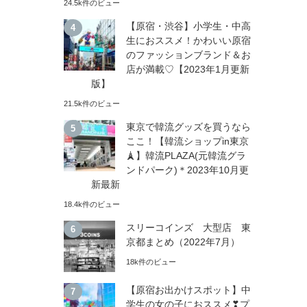
24.5k件のビュー
【原宿・渋谷】小学生・中高
生におススメ！かわいい原宿
のファッションブランド＆お
店が満載♡【2023年1月更新
版】
21.5k件のビュー
東京で韓流グッズを買うなら
ここ！【韓流ショップin東京
🗼】韓流PLAZA(元韓流グラ
ンドパーク)＊2023年10月更
新最新
18.4k件のビュー
スリーコインズ 大型店 東
京都まとめ（2022年7月）
18k件のビュー
【原宿お出かけスポット】中
学生の女の子におススメ❣プ