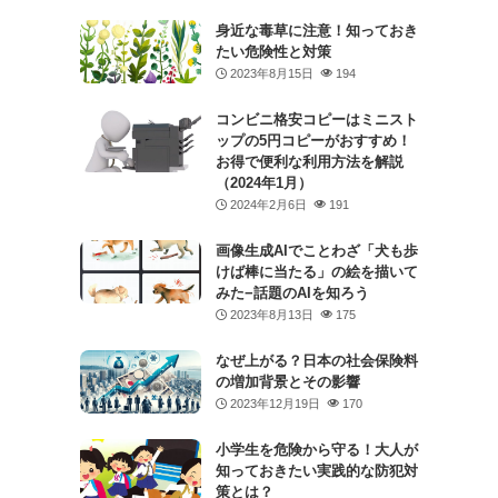
身近な毒草に注意！知っておき
たい危険性と対策
2023年8月15日
194
コンビニ格安コピーはミニスト
ップの5円コピーがおすすめ！
お得で便利な利用方法を解説
（2024年1月）
2024年2月6日
191
画像生成AIでことわざ「犬も歩
けば棒に当たる」の絵を描いて
みた−話題のAIを知ろう
2023年8月13日
175
なぜ上がる？日本の社会保険料
の増加背景とその影響
2023年12月19日
170
小学生を危険から守る！大人が
知っておきたい実践的な防犯対
策とは？