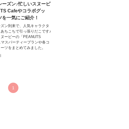
シーズン♪忙しいスヌーピ
TS Cafeやコラボグッ
ツを一気にご紹介！
ーズン到来で、人気キャラクタ
あちこちで引っ張りだこです♪
ヌーピーの「PEANUTS
リスマスパーティープランや各コ
イーツをまとめてみました。
日
1