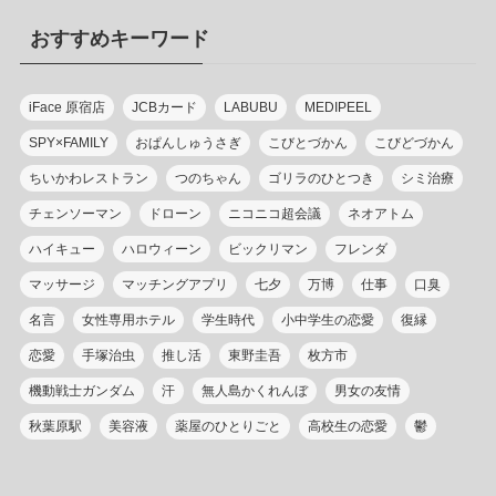
リ
おすすめキーワード
ー
iFace 原宿店
JCBカード
LABUBU
MEDIPEEL
SPY×FAMILY
おぱんしゅうさぎ
こびとづかん
こびどづかん
ちいかわレストラン
つのちゃん
ゴリラのひとつき
シミ治療
チェンソーマン
ドローン
ニコニコ超会議
ネオアトム
ハイキュー
ハロウィーン
ビックリマン
フレンダ
マッサージ
マッチングアプリ
七夕
万博
仕事
口臭
名言
女性専用ホテル
学生時代
小中学生の恋愛
復縁
恋愛
手塚治虫
推し活
東野圭吾
枚方市
機動戦士ガンダム
汗
無人島かくれんぼ
男女の友情
秋葉原駅
美容液
薬屋のひとりごと
高校生の恋愛
鬱