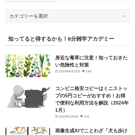
カ
テ
ゴ
リ
知ってると得するかも！6分雑学アカデミー
ー
身近な毒草に注意！知っておきた
い危険性と対策
2023年8月15日
194
コンビニ格安コピーはミニストッ
プの5円コピーがおすすめ！お得
で便利な利用方法を解説（2024年
1月）
2024年2月6日
191
画像生成AIでことわざ「犬も歩け