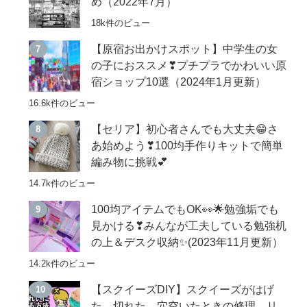
め（2022年7月）
18k件のビュー
【原宿お出かけスポット】中学生の女
の子におススメ❣プチプラでかわいい原
宿ショップ10選（2024年1月更新）
16.6k件のビュー
【セリア】初心者さんでも大丈夫😁さ
あ始めよう❣100均手作りキットで簡単
編み物に挑戦💕
14.7k件のビュー
100均アイテムでもOK👀🌟勉強垢でも
見かける❣みんなが工夫している勉強机
の上＆デスク収納✨(2023年11月更新）
14.2k件のビュー
【スクイーズDIY】スクイーズがはげ
た、切れた、穴空いたときの修理、リ