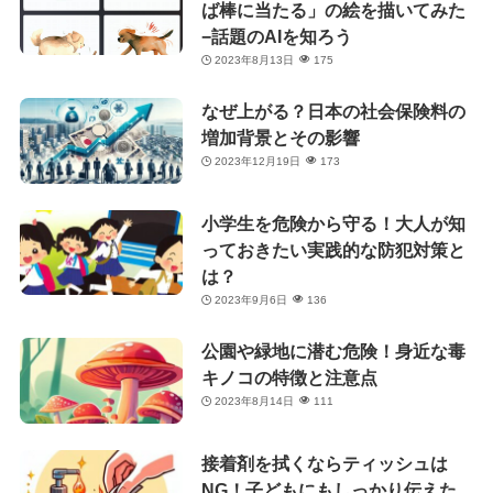
ば棒に当たる」の絵を描いてみた
−話題のAIを知ろう
2023年8月13日
175
なぜ上がる？日本の社会保険料の
増加背景とその影響
2023年12月19日
173
小学生を危険から守る！大人が知
っておきたい実践的な防犯対策と
は？
2023年9月6日
136
公園や緑地に潜む危険！身近な毒
キノコの特徴と注意点
2023年8月14日
111
接着剤を拭くならティッシュは
NG！子どもにもしっかり伝えた