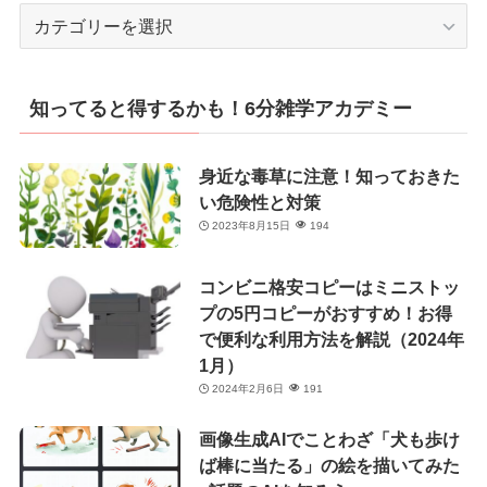
カ
テ
ゴ
リ
知ってると得するかも！6分雑学アカデミー
ー
身近な毒草に注意！知っておきた
い危険性と対策
2023年8月15日
194
コンビニ格安コピーはミニストッ
プの5円コピーがおすすめ！お得
で便利な利用方法を解説（2024年
1月）
2024年2月6日
191
画像生成AIでことわざ「犬も歩け
ば棒に当たる」の絵を描いてみた