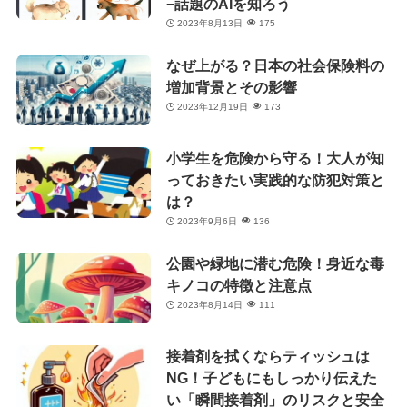
−話題のAIを知ろう
2023年8月13日
175
なぜ上がる？日本の社会保険料の
増加背景とその影響
2023年12月19日
173
小学生を危険から守る！大人が知
っておきたい実践的な防犯対策と
は？
2023年9月6日
136
公園や緑地に潜む危険！身近な毒
キノコの特徴と注意点
2023年8月14日
111
接着剤を拭くならティッシュは
NG！子どもにもしっかり伝えた
い「瞬間接着剤」のリスクと安全