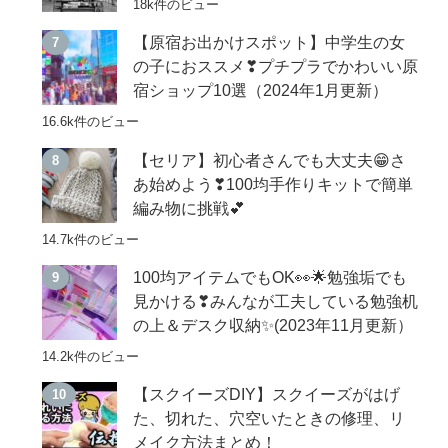
18k件のビュー
【原宿お出かけスポット】中学生の女
の子におススメ❣プチプラでかわいい原
宿ショップ10選（2024年1月更新）
16.6k件のビュー
【セリア】初心者さんでも大丈夫😁さ
あ始めよう❣100均手作りキットで簡単
編み物に挑戦💕
14.7k件のビュー
100均アイテムでもOK👀🌟勉強垢でも
見かける❣みんなが工夫している勉強机
の上＆デスク収納✨(2023年11月更新）
14.2k件のビュー
【スクイーズDIY】スクイーズがはげ
た、切れた、穴空いたときの修理、リ
メイク方法まとめ！