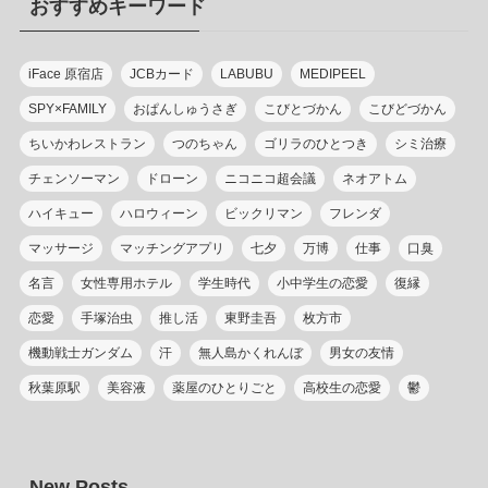
おすすめキーワード
ー
iFace 原宿店
JCBカード
LABUBU
MEDIPEEL
SPY×FAMILY
おぱんしゅうさぎ
こびとづかん
こびどづかん
ちいかわレストラン
つのちゃん
ゴリラのひとつき
シミ治療
チェンソーマン
ドローン
ニコニコ超会議
ネオアトム
ハイキュー
ハロウィーン
ビックリマン
フレンダ
マッサージ
マッチングアプリ
七夕
万博
仕事
口臭
名言
女性専用ホテル
学生時代
小中学生の恋愛
復縁
恋愛
手塚治虫
推し活
東野圭吾
枚方市
機動戦士ガンダム
汗
無人島かくれんぼ
男女の友情
秋葉原駅
美容液
薬屋のひとりごと
高校生の恋愛
鬱
New Posts