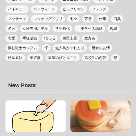
ハイキュー
ハロウィーン
ビックリマン
フレンダ
マッサージ
マッチングアプリ
七夕
万博
仕事
口臭
名言
女性専用ホテル
学生時代
小中学生の恋愛
復縁
恋愛
手塚治虫
推し活
東野圭吾
枚方市
機動戦士ガンダム
汗
無人島かくれんぼ
男女の友情
秋葉原駅
美容液
薬屋のひとりごと
高校生の恋愛
鬱
New Posts