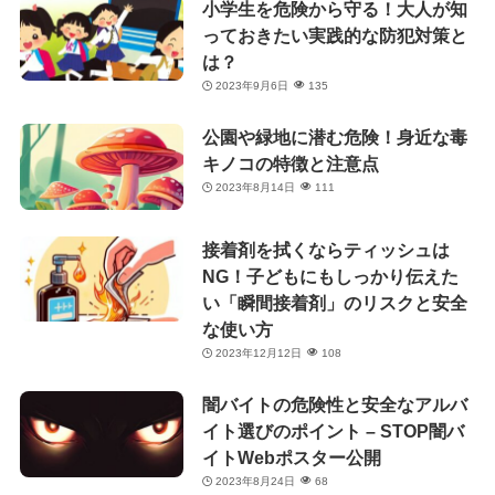
小学生を危険から守る！大人が知
っておきたい実践的な防犯対策と
は？
2023年9月6日
135
公園や緑地に潜む危険！身近な毒
キノコの特徴と注意点
2023年8月14日
111
接着剤を拭くならティッシュは
NG！子どもにもしっかり伝えた
い「瞬間接着剤」のリスクと安全
な使い方
2023年12月12日
108
闇バイトの危険性と安全なアルバ
イト選びのポイント – STOP闇バ
イトWebポスター公開
2023年8月24日
68