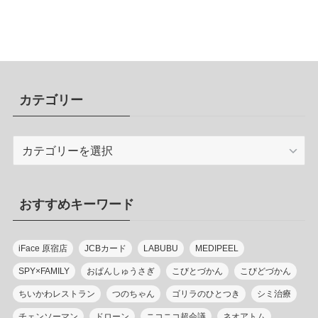
カテゴリー
カ
テ
ゴ
リ
おすすめキーワード
ー
iFace 原宿店
JCBカード
LABUBU
MEDIPEEL
SPY×FAMILY
おぱんしゅうさぎ
こびとづかん
こびどづかん
ちいかわレストラン
つのちゃん
ゴリラのひとつき
シミ治療
チェンソーマン
ドローン
ニコニコ超会議
ネオアトム