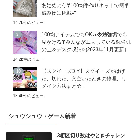
あ始めよう❣100均手作りキットで簡単
編み物に挑戦💕
14.7k件のビュー
100均アイテムでもOK👀🌟勉強垢でも
見かける❣みんなが工夫している勉強机
の上＆デスク収納✨(2023年11月更新）
14.2k件のビュー
【スクイーズDIY】スクイーズがはげ
た、切れた、穴空いたときの修理、リ
メイク方法まとめ！
13.4k件のビュー
シュウシュウ・ゲーム新着
3桁区切り数はやときチャレン