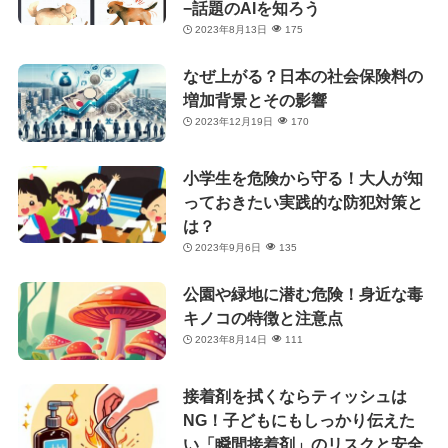
−話題のAIを知ろう
2023年8月13日
175
なぜ上がる？日本の社会保険料の
増加背景とその影響
2023年12月19日
170
小学生を危険から守る！大人が知
っておきたい実践的な防犯対策と
は？
2023年9月6日
135
公園や緑地に潜む危険！身近な毒
キノコの特徴と注意点
2023年8月14日
111
接着剤を拭くならティッシュは
NG！子どもにもしっかり伝えた
い「瞬間接着剤」のリスクと安全