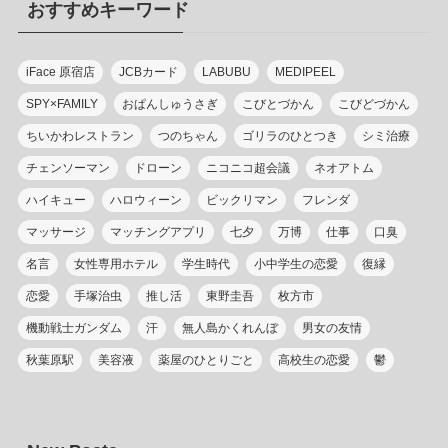
おすすめキーワード
ー
iFace 原宿店
JCBカード
LABUBU
MEDIPEEL
SPY×FAMILY
おぱんしゅうさぎ
こびとづかん
こびどづかん
ちいかわレストラン
つのちゃん
ゴリラのひとつき
シミ治療
チェンソーマン
ドローン
ニコニコ超会議
ネオアトム
ハイキュー
ハロウィーン
ビックリマン
フレンダ
マッサージ
マッチングアプリ
七夕
万博
仕事
口臭
名言
女性専用ホテル
学生時代
小中学生の恋愛
復縁
恋愛
手塚治虫
推し活
東野圭吾
枚方市
機動戦士ガンダム
汗
無人島かくれんぼ
男女の友情
秋葉原駅
美容液
薬屋のひとりごと
高校生の恋愛
鬱