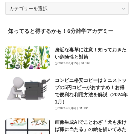
カ
テ
ゴ
リ
知ってると得するかも！6分雑学アカデミー
ー
身近な毒草に注意！知っておきた
い危険性と対策
2023年8月15日
194
コンビニ格安コピーはミニストッ
プの5円コピーがおすすめ！お得
で便利な利用方法を解説（2024年
1月）
2024年2月6日
191
画像生成AIでことわざ「犬も歩け
ば棒に当たる」の絵を描いてみた