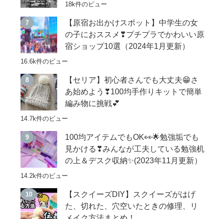
18k件のビュー
【原宿お出かけスポット】中学生の女
の子におススメ❣プチプラでかわいい原
宿ショップ10選（2024年1月更新）
16.6k件のビュー
【セリア】初心者さんでも大丈夫😁さ
あ始めよう❣100均手作りキットで簡単
編み物に挑戦💕
14.7k件のビュー
100均アイテムでもOK👀🌟勉強垢でも
見かける❣みんなが工夫している勉強机
の上＆デスク収納✨(2023年11月更新）
14.2k件のビュー
【スクイーズDIY】スクイーズがはげ
た、切れた、穴空いたときの修理、リ
メイク方法まとめ！