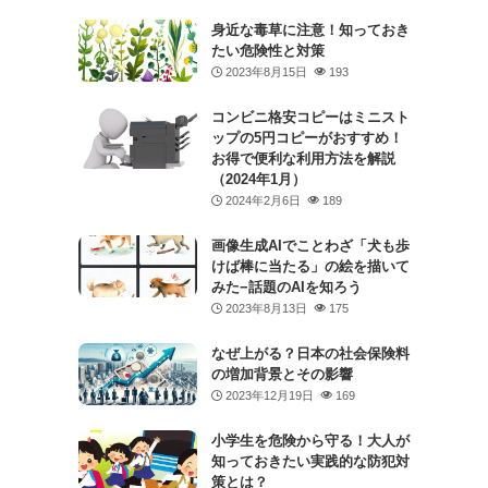
身近な毒草に注意！知っておき
たい危険性と対策
2023年8月15日
193
コンビニ格安コピーはミニスト
ップの5円コピーがおすすめ！
お得で便利な利用方法を解説
（2024年1月）
2024年2月6日
189
画像生成AIでことわざ「犬も歩
けば棒に当たる」の絵を描いて
みた−話題のAIを知ろう
2023年8月13日
175
なぜ上がる？日本の社会保険料
の増加背景とその影響
2023年12月19日
169
小学生を危険から守る！大人が
知っておきたい実践的な防犯対
策とは？