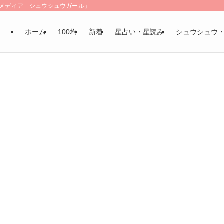
LSメディア「シュウシュウガール」
ホーム
100均
新着
星占い・星読み
シュウシュウ