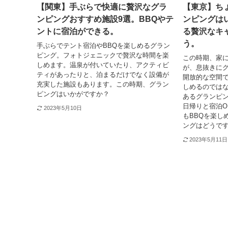
【関東】手ぶらで快適に贅沢なグラ
【東京】ち
ンピングおすすめ施設9選。BBQやテ
ンピングは
ントに宿泊ができる。
る贅沢なキ
う。
手ぶらでテント宿泊やBBQを楽しめるグラン
ピング。フォトジェニックで贅沢な時間を楽
この時期、家
しめます。温泉が付いていたり、アクティビ
が、息抜きに
ティがあったりと、泊まるだけでなく設備が
開放的な空間
充実した施設もあります。この時期、グラン
しめるのでは
ピングはいかがですか？
あるグランピ
日帰りと宿泊O
2023年5月10日
もBBQを楽し
ングはどうで
2023年5月11日