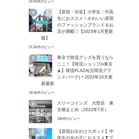
24.5k件のビュー
【原宿・渋谷】小学生・中高
生におススメ！かわいい原宿
のファッションブランド＆お
店が満載♡【2023年1月更新
版】
21.5k件のビュー
東京で韓流グッズを買うなら
ここ！【韓流ショップin東京
🗼】韓流PLAZA(元韓流グラ
ンドパーク)＊2023年10月更
新最新
18.4k件のビュー
スリーコインズ 大型店 東
京都まとめ（2022年7月）
18k件のビュー
【原宿お出かけスポット】中
学生の女の子におススメ❣プ