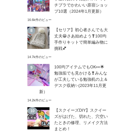
チプラでかわいい原宿ショッ
プ10選（2024年1月更新）
16.6k件のビュー
【セリア】初心者さんでも大
丈夫😁さあ始めよう❣100均
手作りキットで簡単編み物に
挑戦💕
14.7k件のビュー
100均アイテムでもOK👀🌟
勉強垢でも見かける❣みんな
が工夫している勉強机の上＆
デスク収納✨(2023年11月更
新）
14.2k件のビュー
【スクイーズDIY】スクイー
ズがはげた、切れた、穴空い
たときの修理、リメイク方法
まとめ！