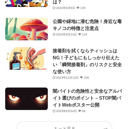
は？
2023年9月6日
135
公園や緑地に潜む危険！身近な毒
キノコの特徴と注意点
2023年8月14日
110
接着剤を拭くならティッシュは
NG！子どもにもしっかり伝えた
い「瞬間接着剤」のリスクと安全
な使い方
2023年12月12日
108
闇バイトの危険性と安全なアルバ
イト選びのポイント – STOP闇バ
イトWebポスター公開
2023年8月24日
68
もっと見る