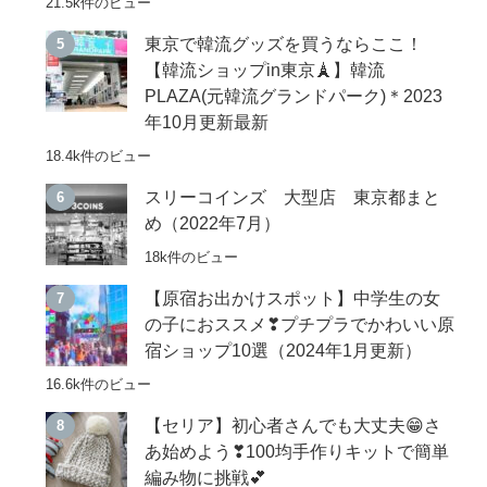
21.5k件のビュー
東京で韓流グッズを買うならここ！
【韓流ショップin東京🗼】韓流
PLAZA(元韓流グランドパーク)＊2023
年10月更新最新
18.4k件のビュー
スリーコインズ 大型店 東京都まと
め（2022年7月）
18k件のビュー
【原宿お出かけスポット】中学生の女
の子におススメ❣プチプラでかわいい原
宿ショップ10選（2024年1月更新）
16.6k件のビュー
【セリア】初心者さんでも大丈夫😁さ
あ始めよう❣100均手作りキットで簡単
編み物に挑戦💕