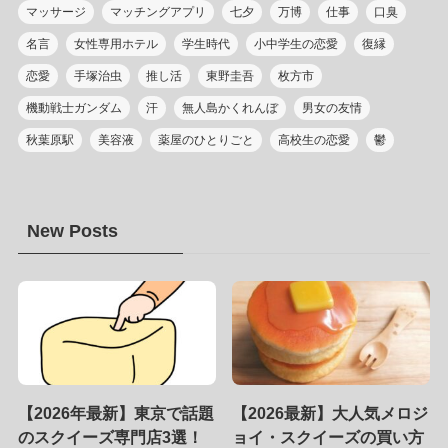
マッサージ
マッチングアプリ
七夕
万博
仕事
口臭
名言
女性専用ホテル
学生時代
小中学生の恋愛
復縁
恋愛
手塚治虫
推し活
東野圭吾
枚方市
機動戦士ガンダム
汗
無人島かくれんぼ
男女の友情
秋葉原駅
美容液
薬屋のひとりごと
高校生の恋愛
鬱
New Posts
【2026年最新】東京で話題
【2026最新】大人気メロジ
のスクイーズ専門店3選！
ョイ・スクイーズの買い方