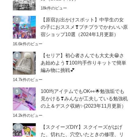
18k件のビュー
【原宿お出かけスポット】中学生の女
の子におススメ❣プチプラでかわいい原
宿ショップ10選（2024年1月更新）
16.6k件のビュー
【セリア】初心者さんでも大丈夫😁さ
あ始めよう❣100均手作りキットで簡単
編み物に挑戦💕
14.7k件のビュー
100均アイテムでもOK👀🌟勉強垢でも
見かける❣みんなが工夫している勉強机
の上＆デスク収納✨(2023年11月更新）
14.2k件のビュー
【スクイーズDIY】スクイーズがはげ
た、切れた、穴空いたときの修理、リ