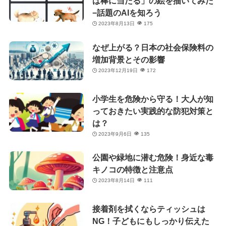
ば棒に当たる」の絵を描いてみた
−話題のAIを知ろう
2023年8月13日
175
なぜ上がる？日本の社会保険料の
増加背景とその影響
2023年12月19日
172
小学生を危険から守る！大人が知
っておきたい実践的な防犯対策と
は？
2023年9月6日
135
公園や緑地に潜む危険！身近な毒
キノコの特徴と注意点
2023年8月14日
111
接着剤を拭くならティッシュは
NG！子どもにもしっかり伝えた