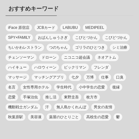
リ
おすすめキーワード
ー
iFace 原宿店
JCBカード
LABUBU
MEDIPEEL
SPY×FAMILY
おぱんしゅうさぎ
こびとづかん
こびどづかん
ちいかわレストラン
つのちゃん
ゴリラのひとつき
シミ治療
チェンソーマン
ドローン
ニコニコ超会議
ネオアトム
ハイキュー
ハロウィーン
ビックリマン
フレンダ
マッサージ
マッチングアプリ
七夕
万博
仕事
口臭
名言
女性専用ホテル
学生時代
小中学生の恋愛
復縁
恋愛
手塚治虫
推し活
東野圭吾
枚方市
機動戦士ガンダム
汗
無人島かくれんぼ
男女の友情
秋葉原駅
美容液
薬屋のひとりごと
高校生の恋愛
鬱