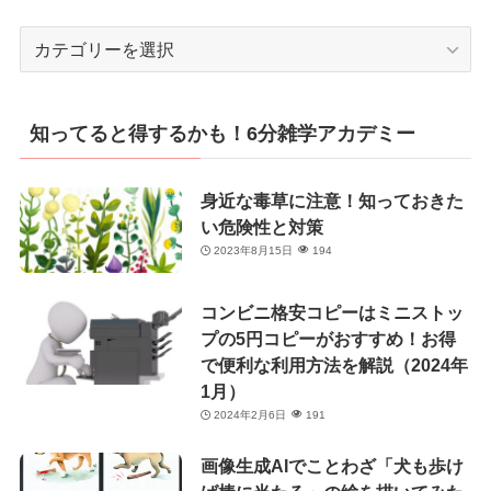
カ
テ
ゴ
リ
知ってると得するかも！6分雑学アカデミー
ー
身近な毒草に注意！知っておきた
い危険性と対策
2023年8月15日
194
コンビニ格安コピーはミニストッ
プの5円コピーがおすすめ！お得
で便利な利用方法を解説（2024年
1月）
2024年2月6日
191
画像生成AIでことわざ「犬も歩け