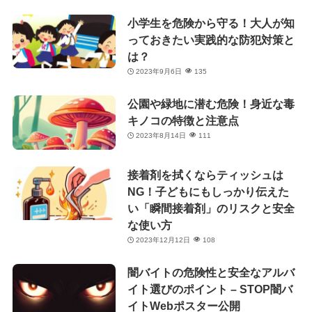
小学生を危険から守る！大人が知
っておきたい実践的な防犯対策と
は？
2023年9月6日
135
公園や緑地に潜む危険！身近な毒
キノコの特徴と注意点
2023年8月14日
111
接着剤を拭くならティッシュは
NG！子どもにもしっかり伝えた
い「瞬間接着剤」のリスクと安全
な使い方
2023年12月12日
108
闇バイトの危険性と安全なアルバ
イト選びのポイント – STOP闇バ
イトWebポスター公開