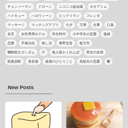
チェンソーマン
ドローン
ニコニコ超会議
ネオアトム
ハイキュー
ハロウィーン
ビックリマン
フレンダ
マッサージ
マッチングアプリ
七夕
万博
仕事
口臭
名言
女性専用ホテル
学生時代
小中学生の恋愛
復縁
恋愛
手塚治虫
推し活
東野圭吾
枚方市
機動戦士ガンダム
汗
無人島かくれんぼ
男女の友情
秋葉原駅
美容液
薬屋のひとりごと
高校生の恋愛
鬱
New Posts