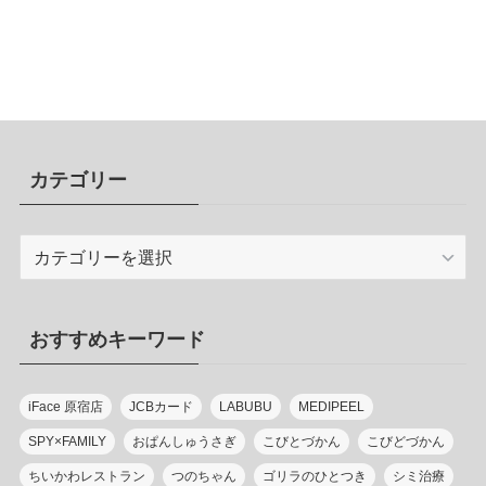
カテゴリー
カ
テ
ゴ
リ
おすすめキーワード
ー
iFace 原宿店
JCBカード
LABUBU
MEDIPEEL
SPY×FAMILY
おぱんしゅうさぎ
こびとづかん
こびどづかん
ちいかわレストラン
つのちゃん
ゴリラのひとつき
シミ治療